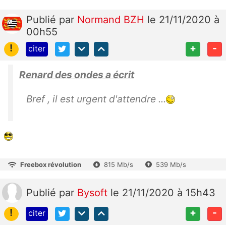
Publié
par
Normand BZH
le 21/11/2020 à
00h55
!
+
-
citer
Renard des ondes a écrit
Bref , il est urgent d'attendre ...
Freebox révolution
815 Mb/s
539 Mb/s
Publié
par
Bysoft
le 21/11/2020 à 15h43
!
+
-
citer