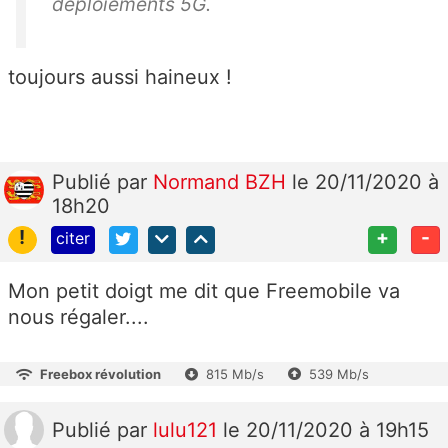
déploiements 5G.
toujours aussi haineux !
Publié
par
Normand BZH
le 20/11/2020 à
18h20
!
+
-
citer
Mon petit doigt me dit que Freemobile va
nous régaler....
Freebox révolution
815 Mb/s
539 Mb/s
Publié
par
lulu121
le 20/11/2020 à 19h15