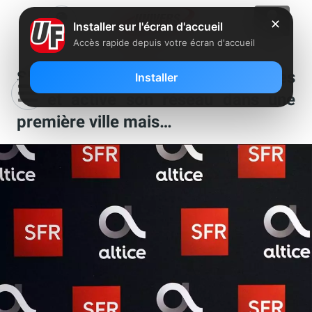
✕
Installer sur l'écran d'accueil
Accès rapide depuis votre écran d'accueil
SFR dévoile officiellement ses offres
Installer
5G et active son réseau dans une
première ville mais…