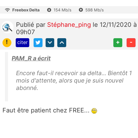
Freebox Delta
154 Mb/s
598 Mb/s
Publié
par
Stéphane_ping
le 12/11/2020 à
09h07
!
+
-
citer
PAM_R a écrit
Encore faut-il recevoir sa delta... Bientôt 1
mois d'attente, alors que je suis nouvel
abonné.
Faut être patient chez FREE...