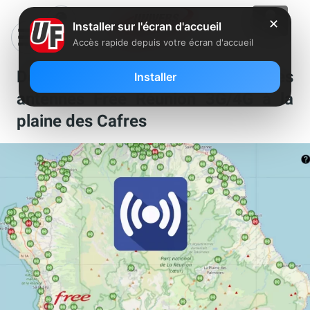
✕
Installer sur l'écran d'accueil
Accès rapide depuis votre écran d'accueil
Découvrez la répartition des
Installer
antennes Free Réunion 3G/4G à la
plaine des Cafres