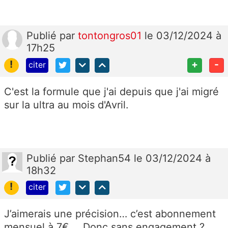
Publié
par
tontongros01
le 03/12/2024 à
17h25
!
+
-
citer
C'est la formule que j'ai depuis que j'ai migré
sur la ultra au mois d'Avril.
Publié
par
Stephan54
le 03/12/2024 à
18h32
!
citer
J’aimerais une précision… c’est abonnement
mensuel à 7€…. Donc sans engagement ?