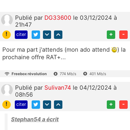
Publié
par
DG33600
le 03/12/2024 à
21h47
!
+
-
citer
Pour ma part j'attends (mon ado attend
) la
prochaine offre RAT+...
Freebox révolution
774 Mb/s
401 Mb/s
Publié
par
Sulivan74
le 04/12/2024 à
08h56
!
+
-
citer
Stephan54 a écrit