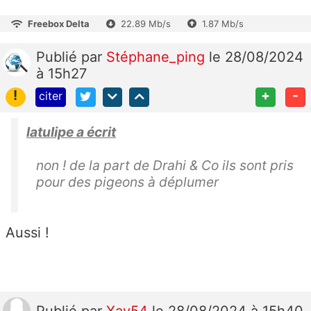
Freebox Delta
22.89 Mb/s
1.87 Mb/s
Publié
par
Stéphane_ping
le 28/08/2024
à 15h27
!
+
-
citer
latulipe a écrit
non ! de la part de Drahi & Co ils sont pris
pour des pigeons à déplumer
Aussi !