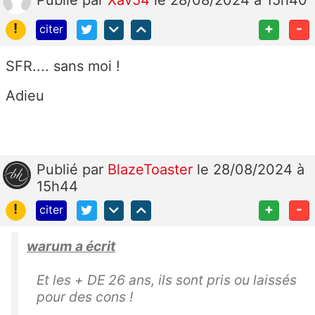
Publié
par
Xav54
le 28/08/2024 à 15h40
!
+
-
citer
SFR.... sans moi !
Adieu
Publié
par
BlazeToaster
le 28/08/2024 à
15h44
!
+
-
citer
warum a écrit
Et les + DE 26 ans, ils sont pris ou laissés
pour des cons !