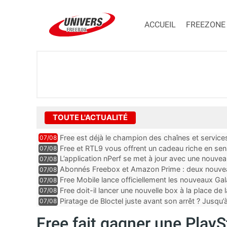
ACCUEIL
FREEZONE
TOUTE L'ACTUALITÉ
Free est déjà le champion des chaînes et services 
07/08
encore au moin...
Free et RTL9 vous offrent un cadeau riche en sens
07/08
l’obtenir
L’application nPerf se met à jour avec une nouvea
07/08
Mobile, Orange, SFR ...
Abonnés Freebox et Amazon Prime : deux nouveau
07/08
Free Mobile lance officiellement les nouveaux Ga
07/08
des promos et des cadeaux
Free doit-il lancer une nouvelle box à la place de
07/08
Piratage de Bloctel juste avant son arrêt ? Jusqu
07/08
auraient fuité
Free fait gagner une PlayS