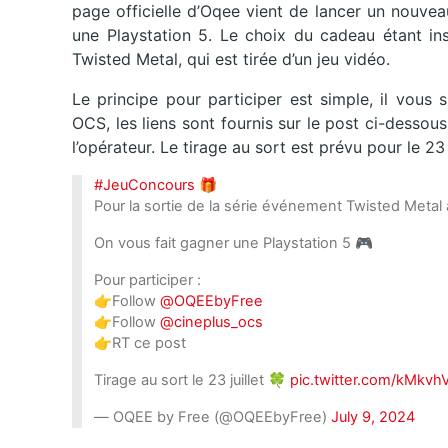
page officielle d’Oqee vient de lancer un nouvea
une Playstation 5. Le choix du cadeau étant in
Twisted Metal, qui est tirée d’un jeu vidéo.
Le principe pour participer est simple, il vous
OCS, les liens sont fournis sur le post ci-desso
l’opérateur. Le tirage au sort est prévu pour le 23 j
#JeuConcours
🎁
Pour la sortie de la série événement Twisted Meta
On vous fait gagner une Playstation 5 🎮
Pour participer :
👉Follow
@OQEEbyFree
👉Follow
@cineplus_ocs
👉RT ce post
Tirage au sort le 23 juillet 🍀
pic.twitter.com/kMkvh
— OQEE by Free (@OQEEbyFree)
July 9, 2024