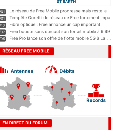
ST BARTH
Le réseau de Free Mobile progresse mais reste le
/01
m
...
Tempête Goretti : le réseau de Free fortement impa
/01
...
Fibre optique : Free annonce un cap important
/10
pass
...
Free booste sans surcoût son forfait mobile à 9,99
/07
...
Free Pro lance son offre de flotte mobile 5G à La
...
/05
RÉSEAU FREE MOBILE
Antennes
Débits
Records
EN DIRECT DU FORUM