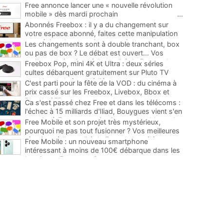
Free annonce lancer une « nouvelle révolution
mobile » dès mardi prochain
...
Abonnés Freebox : il y a du changement sur
votre espace abonné, faites cette manipulation
pour éviter de mauvaises surprises
...
Les changements sont à double tranchant, box
ou pas de box ? Le débat est ouvert... Vos
meilleures réactions à l'actualité de Free et des
Freebox Pop, mini 4K et Ultra : deux séries
télécoms
...
cultes débarquent gratuitement sur Pluto TV
avec leurs chaînes dédiées
...
C'est parti pour la fête de la VOD : du cinéma à
prix cassé sur les Freebox, Livebox, Bbox et
Box de SFR
...
Ca s'est passé chez Free et dans les télécoms :
l'échec à 15 milliards d'Iliad, Bouygues vient s'en
prendre à Free, un service incontournable sur les
Free Mobile et son projet très mystérieux,
Freebox...
...
pourquoi ne pas tout fusionner ? Vos meilleures
réactions à l'actualité de Free et des télécoms
...
Free Mobile : un nouveau smartphone
intéressant à moins de 100€ débarque dans les
boutiques Free et en ligne
...