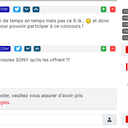
+
-
citer
23
09
i de temps en temps mais pas ce X là...
et donc
09
our pouvoir participer à ce concours !
29
23
+
-
citer
onsoles SONY qu'ils les offrent !?
ster, veuillez vous assurer d'avoir pris
gles
.