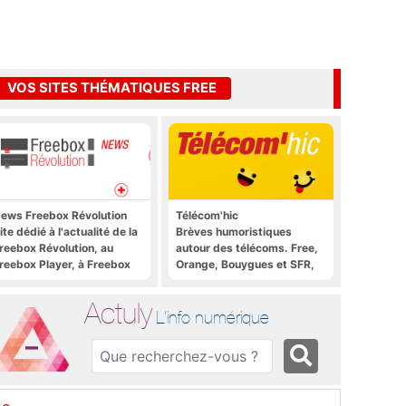
VOS SITES THÉMATIQUES FREE
ews Freebox Révolution
Télécom'hic
ite dédié à l'actualité de la
Brèves humoristiques
reebox Révolution, au
autour des télécoms. Free,
reebox Player, à Freebox
Orange, Bouygues et SFR,
S, Freebox TV, etc.
tous y passent.
Actuly
L'info numérique