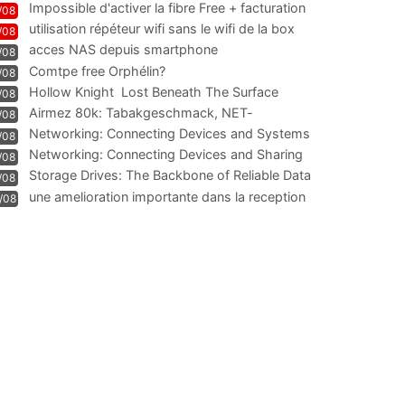
Impossible d'activer la fibre Free + facturation
/08
résiliation
utilisation répéteur wifi sans le wifi de la box
/08
acces NAS depuis smartphone
/08
Comtpe free Orphélin?
/08
Hollow Knight  Lost Beneath The Surface
/08
Airmez 80k: Tabakgeschmack, NET-
/08
Technologie und Leistung im
Networking: Connecting Devices and Systems
/08
Networking: Connecting Devices and Sharing
/08
Information
Storage Drives: The Backbone of Reliable Data
/08
Management
une amelioration importante dans la reception
/08
WIFI