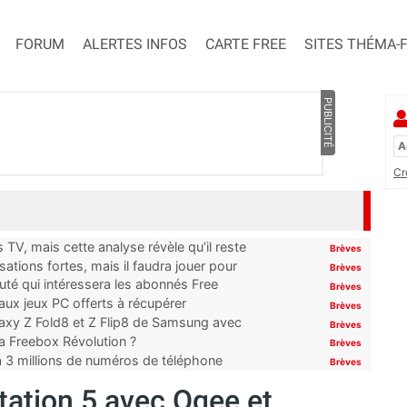
FORUM
ALERTES INFOS
CARTE FREE
SITES THÉMA-
PUBLICITÉ
Cr
TV, mais cette analyse révèle qu’il reste
Brèves
ations fortes, mais il faudra jouer pour
Brèves
uté qui intéressera les abonnés Free
Brèves
x jeux PC offerts à récupérer
Brèves
laxy Z Fold8 et Z Flip8 de Samsung avec
Brèves
 la Freebox Révolution ?
Brèves
’à 3 millions de numéros de téléphone
Brèves
tation 5 avec Oqee et