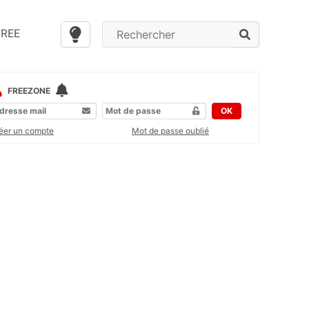
FREE
FREEZONE
OK
éer un compte
Mot de passe oublié