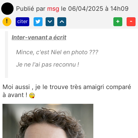
Publié
par
msg
le 06/04/2025 à 14h09
!
+
-
citer
Inter-venant a écrit
Mince, c'est Niel en photo ???
Je ne l'ai pas reconnu !
Moi aussi , je le trouve très amaigri comparé
à avant !