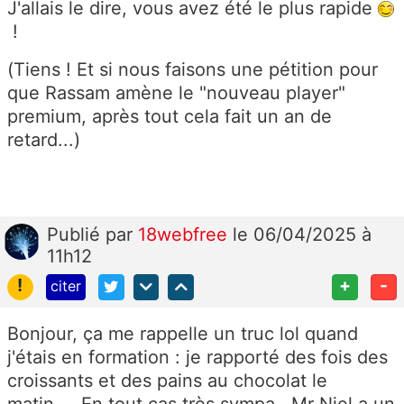
J'allais le dire, vous avez été le plus rapide
!
(Tiens ! Et si nous faisons une pétition pour
que Rassam amène le "nouveau player"
premium, après tout cela fait un an de
retard...)
Publié
par
18webfree
le 06/04/2025 à
11h12
!
+
-
citer
Bonjour, ça me rappelle un truc lol quand
j'étais en formation : je rapporté des fois des
croissants et des pains au chocolat le
matin.....En tout cas très sympa...Mr Niel a un