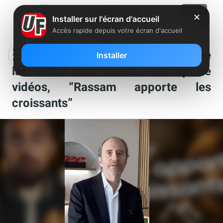
✕
Installer sur l'écran d'accueil
Accès rapide depuis votre écran d'accueil
Free tease avec Xavier Niel le
Installer
lancement d’un nouveau concept de
vidéos, “Rassam apporte les
croissants”