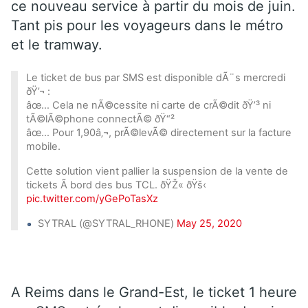
ce nouveau service à partir du mois de juin.
Tant pis pour les voyageurs dans le métro
et le tramway.
Le ticket de bus par SMS est disponible dÃ¨s mercredi
ðŸ’¬ :
âœ… Cela ne nÃ©cessite ni carte de crÃ©dit ðŸ’³ ni
tÃ©lÃ©phone connectÃ© ðŸ“²
âœ… Pour 1,90â‚¬, prÃ©levÃ© directement sur la facture
mobile.
Cette solution vient pallier la suspension de la vente de
tickets Ã bord des bus TCL. ðŸŽ« ðŸš‹
pic.twitter.com/yGePoTasXz
SYTRAL (@SYTRAL_RHONE)
May 25, 2020
A Reims dans le Grand-Est, le ticket 1 heure