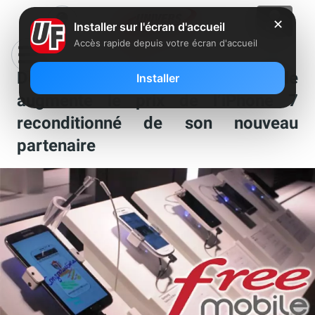
✕
Installer sur l'écran d'accueil
Accès rapide depuis votre écran d'accueil
De façon étonnante, Free Mobile
Installer
augmente le prix de l’iPhone 7
reconditionné de son nouveau
partenaire