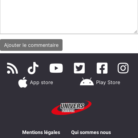
App store
Play Store
Mentions légales
Qui sommes nous