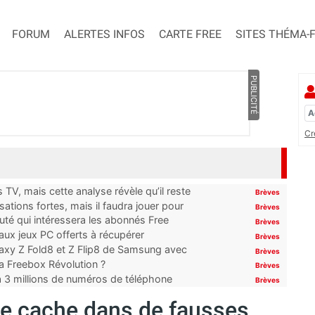
FORUM
ALERTES INFOS
CARTE FREE
SITES THÉMA-
PUBLICITÉ
Cr
TV, mais cette analyse révèle qu’il reste
Brèves
ations fortes, mais il faudra jouer pour
Brèves
uté qui intéressera les abonnés Free
Brèves
x jeux PC offerts à récupérer
Brèves
laxy Z Fold8 et Z Flip8 de Samsung avec
Brèves
 la Freebox Révolution ?
Brèves
’à 3 millions de numéros de téléphone
Brèves
se cache dans de fausses