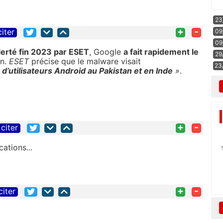
23
+
-
citer
09
09
lerté fin 2023 par ESET
, Google
a fait rapidement le
29
on.
ESET
précise que le malware visait
23
 d’utilisateurs Android au Pakistan et en Inde
»
.
+
-
citer
ations...
+
-
citer