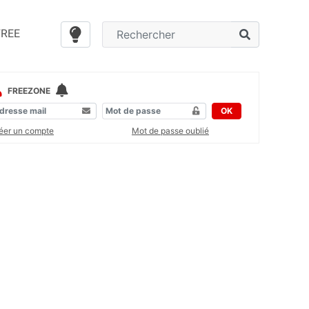
FREE
FREEZONE
OK
éer un compte
Mot de passe oublié