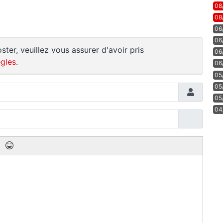
08
08
06
06
ster, veuillez vous assurer d'avoir pris
06
gles
.
06
05
05
05
04