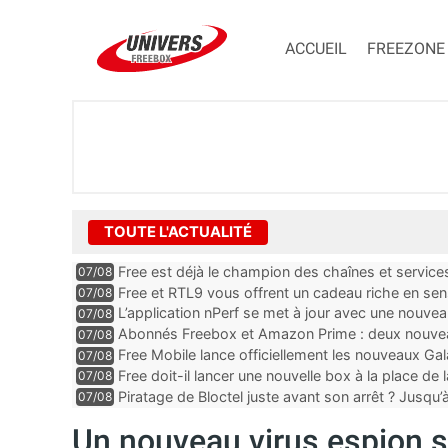
ACCUEIL
FREEZONE
TOUTE L'ACTUALITÉ
Free est déjà le champion des chaînes et services 
07/08
encore au moin...
Free et RTL9 vous offrent un cadeau riche en sens
07/08
l’obtenir
L’application nPerf se met à jour avec une nouvea
07/08
Mobile, Orange, SFR ...
Abonnés Freebox et Amazon Prime : deux nouveau
07/08
Free Mobile lance officiellement les nouveaux Ga
07/08
des promos et des cadeaux
Free doit-il lancer une nouvelle box à la place de
07/08
Piratage de Bloctel juste avant son arrêt ? Jusqu
07/08
auraient fuité
Un nouveau virus espion 