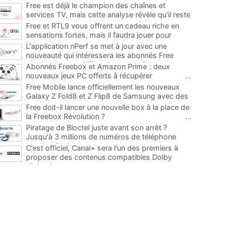
Free est déjà le champion des chaînes et
services TV, mais cette analyse révèle qu'il reste
encore au moins 141 ajouts possibles
...
Free et RTL9 vous offrent un cadeau riche en
sensations fortes, mais il faudra jouer pour
l'obtenir
...
L'application nPerf se met à jour avec une
nouveauté qui intéressera les abonnés Free
Mobile, Orange, SFR et Bouygues Telecom
...
Abonnés Freebox et Amazon Prime : deux
nouveaux jeux PC offerts à récupérer
...
Free Mobile lance officiellement les nouveaux
Galaxy Z Fold8 et Z Flip8 de Samsung avec des
promos et des cadeaux
...
Free doit-il lancer une nouvelle box à la place de
la Freebox Révolution ?
...
Piratage de Bloctel juste avant son arrêt ?
Jusqu'à 3 millions de numéros de téléphone
auraient fuité
...
C'est officiel, Canal+ sera l'un des premiers à
proposer des contenus compatibles Dolby
Vision 2
...