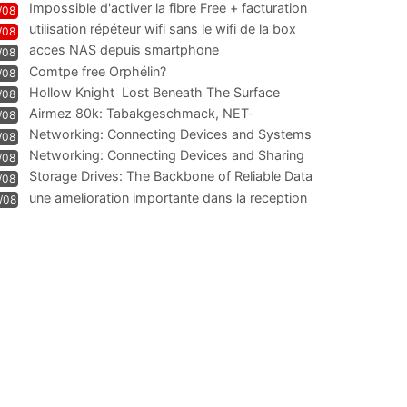
Impossible d'activer la fibre Free + facturation
/08
résiliation
utilisation répéteur wifi sans le wifi de la box
/08
acces NAS depuis smartphone
/08
Comtpe free Orphélin?
/08
Hollow Knight  Lost Beneath The Surface
/08
Airmez 80k: Tabakgeschmack, NET-
/08
Technologie und Leistung im
Networking: Connecting Devices and Systems
/08
Networking: Connecting Devices and Sharing
/08
Information
Storage Drives: The Backbone of Reliable Data
/08
Management
une amelioration importante dans la reception
/08
WIFI