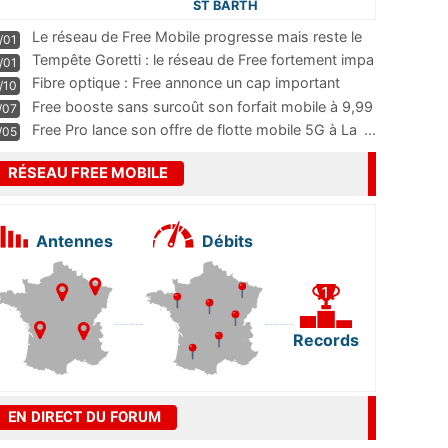
ST BARTH
Le réseau de Free Mobile progresse mais reste le
/01
m
...
Tempête Goretti : le réseau de Free fortement impa
/01
...
Fibre optique : Free annonce un cap important
/10
pass
...
Free booste sans surcoût son forfait mobile à 9,99
/07
...
Free Pro lance son offre de flotte mobile 5G à La
...
/05
RÉSEAU FREE MOBILE
Antennes
Débits
Records
EN DIRECT DU FORUM