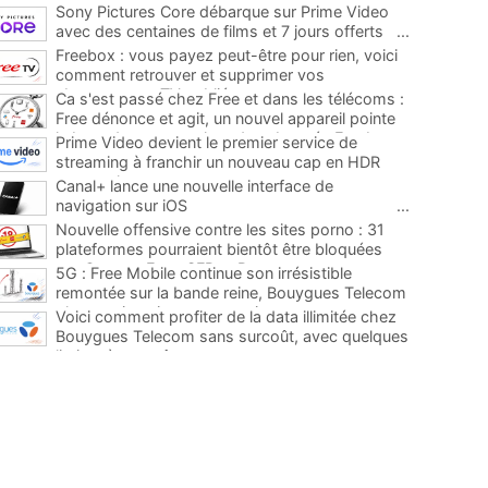
Sony Pictures Core débarque sur Prime Video
avec des centaines de films et 7 jours offerts
...
Freebox : vous payez peut-être pour rien, voici
comment retrouver et supprimer vos
abonnements TV oubliés
...
Ca s'est passé chez Free et dans les télécoms :
Free dénonce et agit, un nouvel appareil pointe
le bout de son nez chez des abonnés Freebox...
Prime Video devient le premier service de
...
streaming à franchir un nouveau cap en HDR
avec ce lancement
...
Canal+ lance une nouvelle interface de
navigation sur iOS
...
Nouvelle offensive contre les sites porno : 31
plateformes pourraient bientôt être bloquées
par Orange, Free, SFR et Bouygues
...
5G : Free Mobile continue son irrésistible
remontée sur la bande reine, Bouygues Telecom
plus que jamais sous pression
...
Voici comment profiter de la data illimitée chez
Bouygues Telecom sans surcoût, avec quelques
limites à connaître
...