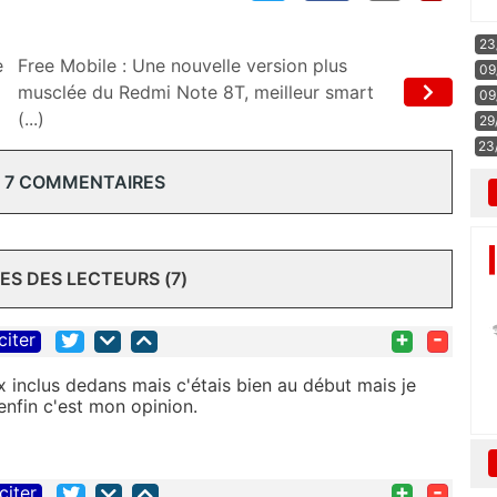
23
e
Free Mobile : Une nouvelle version plus
09
musclée du Redmi Note 8T, meilleur smart
09
(...)
29
23
 7 COMMENTAIRES
S DES LECTEURS (7)
+
-
citer
ix inclus dedans mais c'étais bien au début mais je
enfin c'est mon opinion.
+
-
citer