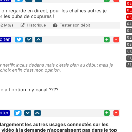
05
on regarde en direct, pour les chaînes autres je
05
r les pubs de coupures !
05
04
32 Mb/s
Historique
Tester son débit
04
03
+
-
citer
03
01
31
r netflix inclus dedans mais c'étais bien au début mais je
31
 choix enfin c'est mon opinion.
re a l option my canal ????
+
-
citer
 largement les autres usages connectés sur les
 vidéo à la demande n’apparaissent pas dans le top