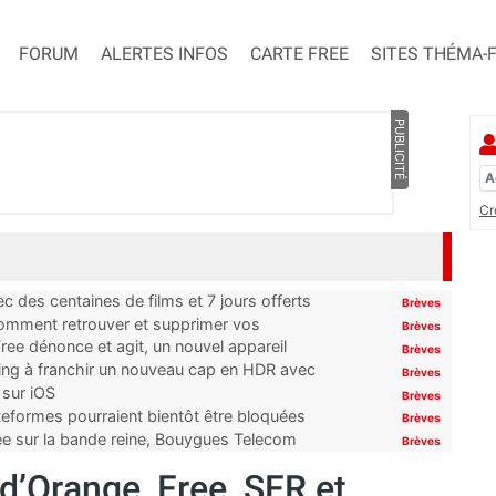
FORUM
ALERTES INFOS
CARTE FREE
SITES THÉMA-
PUBLICITÉ
Cr
 des centaines de films et 7 jours offerts
Brèves
 comment retrouver et supprimer vos
Brèves
ree dénonce et agit, un nouvel appareil
Brèves
ming à franchir un nouveau cap en HDR avec
Brèves
 sur iOS
Brèves
ateformes pourraient bientôt être bloquées
Brèves
tée sur la bande reine, Bouygues Telecom
Brèves
’Orange, Free, SFR et