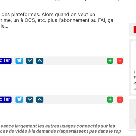
se des plateformes. Alors quand on veut un
ime, un à OCS, etc. plus l'abonnement au FAI, ça
e...
+
-
citer
.
T
F
R
a
F
+
-
citer
c
devance largement les autres usages connectés sur les
ces de vidéo à la demande n’apparaissent pas dans le top