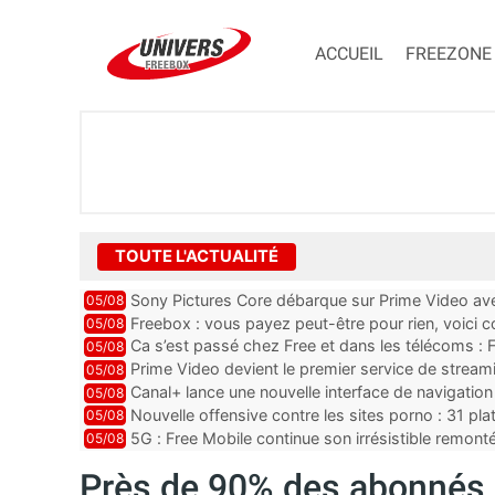
ACCUEIL
FREEZONE
TOUTE L'ACTUALITÉ
Sony Pictures Core débarque sur Prime Video avec
05/08
Freebox : vous payez peut-être pour rien, voici
05/08
abonnements TV oubliés
Ca s’est passé chez Free et dans les télécoms : F
05/08
pointe le bout de...
Prime Video devient le premier service de strea
05/08
ce lancement
Canal+ lance une nouvelle interface de navigation
05/08
Nouvelle offensive contre les sites porno : 31 pl
05/08
par Orange, Free, SF...
5G : Free Mobile continue son irrésistible remon
05/08
plus que jamais sous pr...
Près de 90% des abonnés d