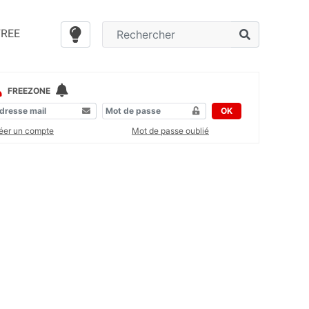
FREE
FREEZONE
OK
éer un compte
Mot de passe oublié