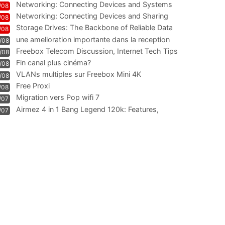
Networking: Connecting Devices and Systems
/08
Networking: Connecting Devices and Sharing
/08
Information
Storage Drives: The Backbone of Reliable Data
/08
Management
une amelioration importante dans la reception
/08
WIFI
Freebox Telecom Discussion, Internet Tech Tips
/08
Communi
Fin canal plus cinéma?
/08
VLANs multiples sur Freebox Mini 4K
/08
Free Proxi
/08
Migration vers Pop wifi 7
/07
Airmez 4 in 1 Bang Legend 120k: Features,
/07
Geschmack