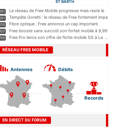
ST BARTH
Le réseau de Free Mobile progresse mais reste le
/01
m
...
Tempête Goretti : le réseau de Free fortement impa
/01
...
Fibre optique : Free annonce un cap important
/10
pass
...
Free booste sans surcoût son forfait mobile à 9,99
/07
...
Free Pro lance son offre de flotte mobile 5G à La
...
/05
RÉSEAU FREE MOBILE
Antennes
Débits
Records
EN DIRECT DU FORUM