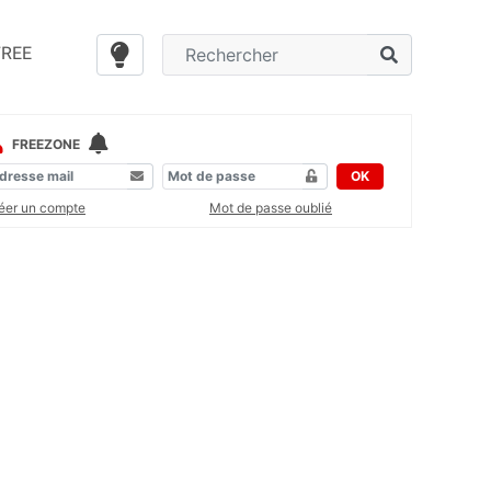
FREE
FREEZONE
OK
éer un compte
Mot de passe oublié