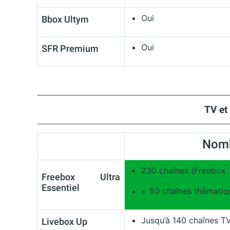
Oui
Bbox Ultym
Oui
SFR Premium
TV et
Nomb
230 chaînes (Freebox 
Freebox Ultra
Essentiel
+ 50 chaînes thématiq
Jusqu’à 140 chaînes T
Livebox Up