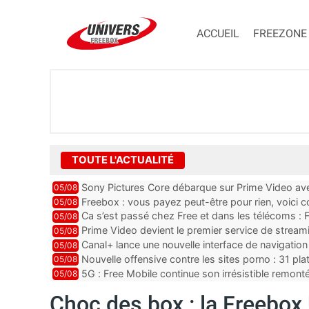
ACCUEIL
FREEZONE
TOUTE L'ACTUALITÉ
Sony Pictures Core débarque sur Prime Video avec
05/08
Freebox : vous payez peut-être pour rien, voici
05/08
abonnements TV oubliés
Ca s’est passé chez Free et dans les télécoms : F
05/08
pointe le bout de...
Prime Video devient le premier service de strea
05/08
ce lancement
Canal+ lance une nouvelle interface de navigation
05/08
Nouvelle offensive contre les sites porno : 31 pl
05/08
par Orange, Free, SF...
5G : Free Mobile continue son irrésistible remon
05/08
plus que jamais sous pr...
Choc des box : la Freebox 