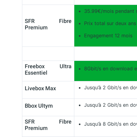
35.99€/mois pendant s
SFR Fibre
Prix total sur deux ans
Premium
Engagement 12 mois
Freebox Ultra
8Gbit/s en download e
Essentiel
Jusqu’à 2 Gbit/s en d
Livebox Max
Jusqu’à 2 Gbit/s en d
Bbox Ultym
SFR Fibre
Jusqu’à 8 Gbit/s en do
Premium