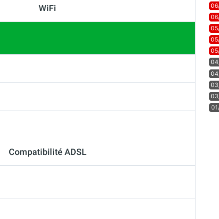
06
WiFi
06
05
05
05
04
04
03
03
01
Compatibilité ADSL