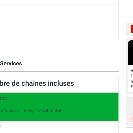
 Services
A
T
l
re de chaînes incluses
F
TV)
ues avec TV by Canal inclus
V