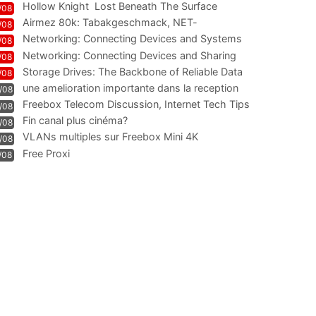
Hollow Knight  Lost Beneath The Surface
/08
Airmez 80k: Tabakgeschmack, NET-
/08
Technologie und Leistung im
Networking: Connecting Devices and Systems
/08
Networking: Connecting Devices and Sharing
/08
Information
Storage Drives: The Backbone of Reliable Data
/08
Management
une amelioration importante dans la reception
/08
WIFI
Freebox Telecom Discussion, Internet Tech Tips
/08
Communi
Fin canal plus cinéma?
/08
VLANs multiples sur Freebox Mini 4K
/08
Free Proxi
/08