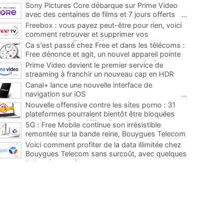
Sony Pictures Core débarque sur Prime Video
avec des centaines de films et 7 jours offerts
...
Freebox : vous payez peut-être pour rien, voici
comment retrouver et supprimer vos
abonnements TV oubliés
...
Ca s'est passé chez Free et dans les télécoms :
Free dénonce et agit, un nouvel appareil pointe
le bout de son nez chez des abonnés Freebox...
Prime Video devient le premier service de
...
streaming à franchir un nouveau cap en HDR
avec ce lancement
...
Canal+ lance une nouvelle interface de
navigation sur iOS
...
Nouvelle offensive contre les sites porno : 31
plateformes pourraient bientôt être bloquées
par Orange, Free, SFR et Bouygues
...
5G : Free Mobile continue son irrésistible
remontée sur la bande reine, Bouygues Telecom
plus que jamais sous pression
...
Voici comment profiter de la data illimitée chez
Bouygues Telecom sans surcoût, avec quelques
limites à connaître
...