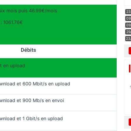
ix mois puis 46.99€/mois
23
09
 : 1061.76€
09
29
23
Débits
t en upload
ownload et 600 Mbit/s en upload
ownload et 900 Mb/s en envoi
wnload et 1 Gbit/s en upload