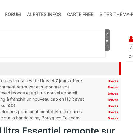
FORUM
ALERTES INFOS
CARTE FREE
SITES THÉMA-
PUBLICITÉ
Cr
 des centaines de films et 7 jours offerts
Brèves
 comment retrouver et supprimer vos
Brèves
ree dénonce et agit, un nouvel appareil
Brèves
ming à franchir un nouveau cap en HDR avec
Brèves
 sur iOS
Brèves
ateformes pourraient bientôt être bloquées
Brèves
tée sur la bande reine, Bouygues Telecom
Brèves
Ultra Essentiel remonte sur