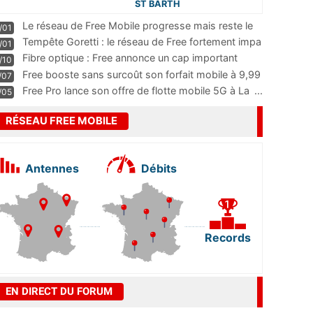
ST BARTH
Le réseau de Free Mobile progresse mais reste le
/01
m
...
Tempête Goretti : le réseau de Free fortement impa
/01
...
Fibre optique : Free annonce un cap important
/10
pass
...
Free booste sans surcoût son forfait mobile à 9,99
/07
...
Free Pro lance son offre de flotte mobile 5G à La
...
/05
RÉSEAU FREE MOBILE
Antennes
Débits
Records
EN DIRECT DU FORUM