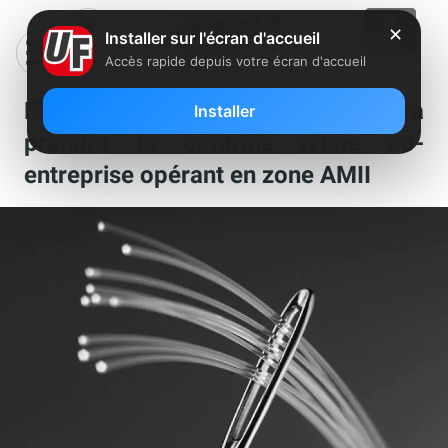
✕
Installer sur l'écran d'accueil
Accès rapide depuis votre écran d'accueil
Fibre : Bouygues Telecom renonce à
Installer
prendre le contrôle d’une co-
entreprise opérant en zone AMII