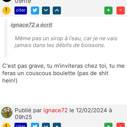
09h19
!
+
-
citer
ignace72 a écrit
Même pas un sirop à l’eau, car je ne vais
jamais dans les débits de boissons.
C'est pas grave, tu m'inviteras chez toi, tu me
feras un couscous boulette (pas de shit
hein!)
Publié
par
ignace72
le 12/02/2024 à
09h25
!
+
-
citer