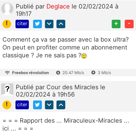
Publié
par
Deglace
le 02/02/2024 à
19h17
!
+
-
citer
Comment ça va se passer avec la box ultra?
On peut en profiter comme un abonnement
classique ? Je ne sais pas ?
Freebox révolution
20.47 Mb/s
3 Mb/s
Publié
par
Cour des Miracles
le
02/02/2024 à 19h56
!
citer
= = = Rapport des ... Miraculeux-Miracles ...
ici ... = = =