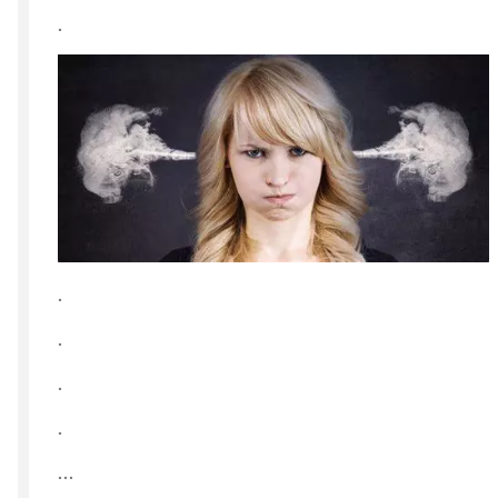
.
.
.
.
.
...