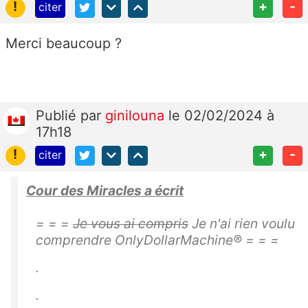
!
+
-
citer
Merci beaucoup ?
Publié
par
ginilouna
le 02/02/2024 à
17h18
!
+
-
citer
Cour des Miracles a écrit
= = =
Je vous ai compris
Je n'ai rien voulu
comprendre OnlyDollarMachine® = = =
.
.