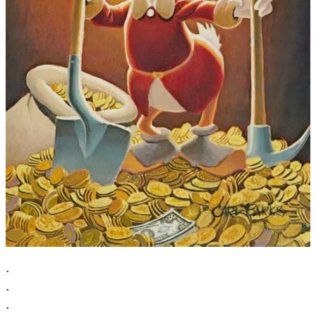
.
.
.