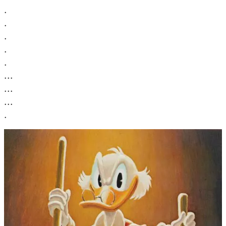
.
.
.
.
.
...
...
...
.