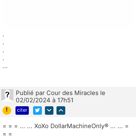
.
.
.
.
...
Publié
par
Cour des Miracles
le
02/02/2024 à 17h51
!
citer
= = = ... ... XoXo DollarMachineOnly® ... ... =
= =