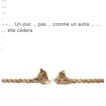
...
...
.
- - ... Un jour ... pas ... comme un autre ... ...
... elle cédera
.
.
.