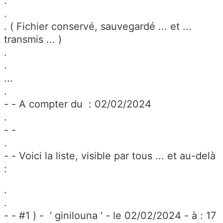
.
.
. ( Fichier conservé, sauvegardé ... et ...
transmis ... )
.
.
...
.
- - A compter du : 02/02/2024
.
- -
.
- - Voici la liste, visible par tous ... et au-delà
:
.
.
- - #1 ) - ' ginilouna ' - le 02/02/2024 - à : 17