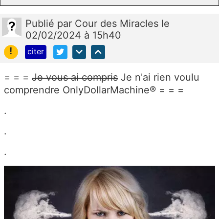
Publié
par
Cour des Miracles
le
02/02/2024 à 15h40
!
citer
= = =
Je vous ai compris
Je n'ai rien voulu
comprendre OnlyDollarMachine® = = =
.
.
.