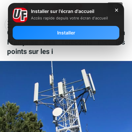
✕
Installer sur l'écran d'accueil
Accès rapide depuis votre écran d'accueil
Covid-19 et 5G : la Fédération
Installer
Française des Télécoms met les
points sur les i