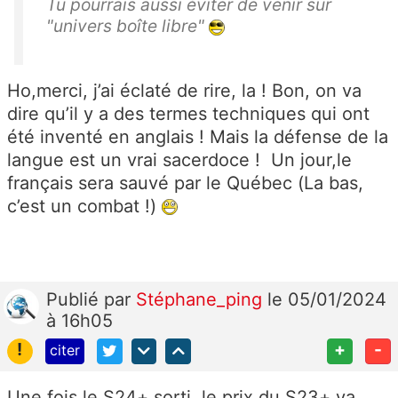
Tu pourrais aussi éviter de venir sur
"univers boîte libre"
Ho,merci, j’ai éclaté de rire, la ! Bon, on va
dire qu’il y a des termes techniques qui ont
été inventé en anglais ! Mais la défense de la
langue est un vrai sacerdoce ! Un jour,le
français sera sauvé par le Québec (La bas,
c’est un combat !)
Publié
par
Stéphane_ping
le 05/01/2024
à 16h05
!
+
-
citer
Une fois le S24+ sorti, le prix du S23+ va