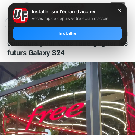
✕
Installer sur l'écran d'accueil
Accès rapide depuis votre écran d'accueil
Free et Samsung lancent un jeu
Installer
concours pour vous faire gagner les
futurs Galaxy S24