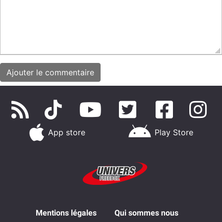
App store
Play Store
Mentions légales
Qui sommes nous