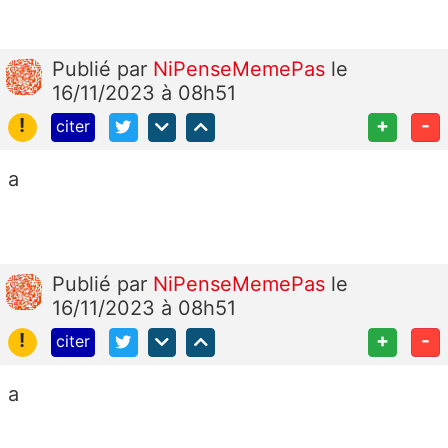
Publié
par
NiPenseMemePas
le
16/11/2023 à 08h51
!
+
-
citer
a
Publié
par
NiPenseMemePas
le
16/11/2023 à 08h51
!
+
-
citer
a