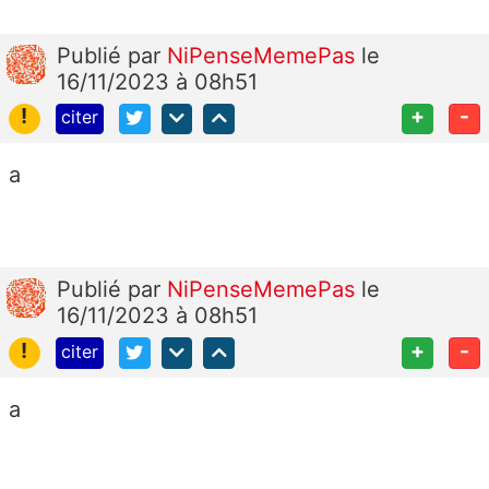
Publié
par
NiPenseMemePas
le
16/11/2023 à 08h51
!
+
-
citer
a
Publié
par
NiPenseMemePas
le
16/11/2023 à 08h51
!
+
-
citer
a