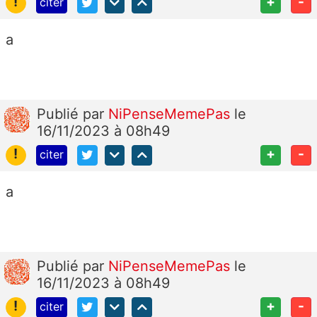
!
+
-
citer
a
Publié
par
NiPenseMemePas
le
16/11/2023 à 08h49
!
+
-
citer
a
Publié
par
NiPenseMemePas
le
16/11/2023 à 08h49
!
+
-
citer