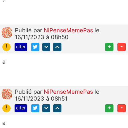
z
Publié
par
NiPenseMemePas
le
16/11/2023 à 08h50
!
+
-
citer
a
Publié
par
NiPenseMemePas
le
16/11/2023 à 08h51
!
+
-
citer
a