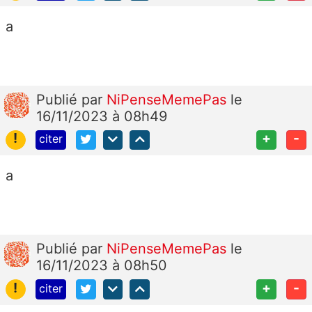
a
Publié
par
NiPenseMemePas
le
16/11/2023 à 08h49
!
+
-
citer
a
Publié
par
NiPenseMemePas
le
16/11/2023 à 08h50
!
+
-
citer