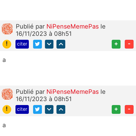
Publié
par
NiPenseMemePas
le
16/11/2023 à 08h51
!
+
-
citer
a
Publié
par
NiPenseMemePas
le
16/11/2023 à 08h51
!
+
-
citer
a