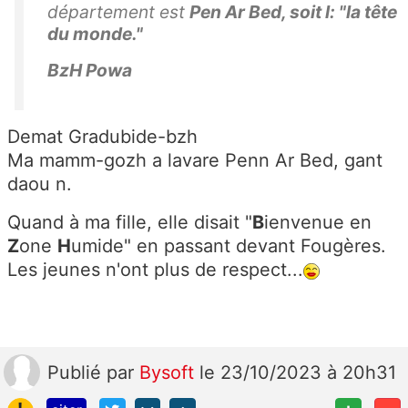
département est
Pen Ar Bed, soit l: "la tête
du monde."
BzH Powa
Demat Gradubide-bzh
Ma mamm-gozh a lavare Penn Ar Bed, gant
daou n.
Quand à ma fille, elle disait "
B
ienvenue en
Z
one
H
umide" en passant devant Fougères.
Les jeunes n'ont plus de respect...
Publié
par
Bysoft
le 23/10/2023 à 20h31