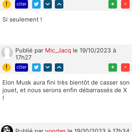
!
+
-
citer
Si seulement !
Publié
par
Mic_Jacq
le 19/10/2023 à
17h27
!
+
-
citer
Elon Musk aura fini très bientôt de casser son
jouet, et nous serons enfin débarrassés de X
!
Publié
par
yondan
le 19/10/2023 à 17h34