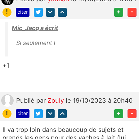
!
+
-
citer
Mic_Jacq a écrit
Si seulement !
+1
Publié
par
Zouly
le 19/10/2023 à 20h40
!
+
-
citer
Il va trop loin dans beaucoup de sujets et
prends les gens pour des vaches à lait (lui