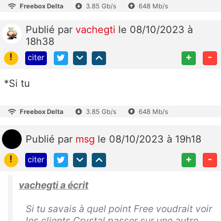
Freebox Delta
3.85 Gb/s
648 Mb/s
Publié
par
vachegti
le 08/10/2023 à
18h38
!
+
-
citer
*Si tu
Freebox Delta
3.85 Gb/s
648 Mb/s
Publié
par
msg
le 08/10/2023 à 19h18
!
+
-
citer
vachegti a écrit
Si tu savais à quel point Free voudrait voir
les clients Crystal passer sur une autre