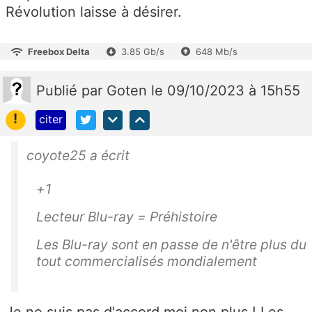
Révolution laisse à désirer.
Freebox Delta
3.85 Gb/s
648 Mb/s
Publié
par
Goten
le 09/10/2023 à 15h55
!
citer
coyote25 a écrit
+1
Lecteur Blu-ray = Préhistoire
Les Blu-ray sont en passe de n'être plus du
tout commercialisés mondialement
Je ne suis pas d'accord moi non plus ! Les