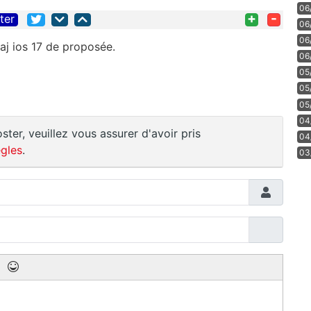
06
+
-
iter
06
06
 maj ios 17 de proposée.
06
05
05
05
04
ster, veuillez vous assurer d'avoir pris
04
gles
.
03