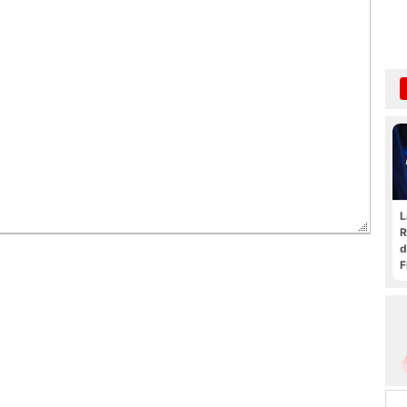
L
R
d
F
t