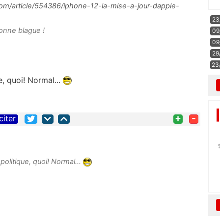
om/article/554386/iphone-12-la-mise-a-jour-dapple-
23
bonne blague !
09
09
29
23
, quoi! Normal...
+
-
citer
litique, quoi! Normal...