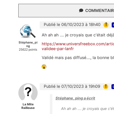
COMMENTAIRE
!
Publié le 06/10/2023 à 18h40
Ah ah ah .... je croyais que c'était déj
Stéphane_pi
https://www.universfreebox.com/arti
ng
validee-par-lanfr
25622 points
Validé mais pas diffusé...., la bonne b
!
Publié le 07/10/2023 à 19h09
Stéphane_ping a écrit
La Mite
Railleuse
Ah ah ah .... je croyais que c'ét