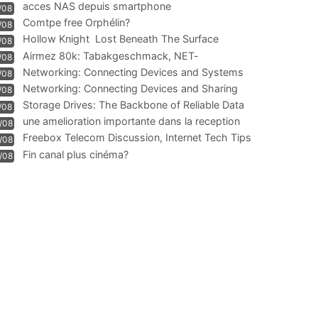
acces NAS depuis smartphone
/08
Comtpe free Orphélin?
/08
Hollow Knight  Lost Beneath The Surface
/08
Airmez 80k: Tabakgeschmack, NET-
/08
Technologie und Leistung im
Networking: Connecting Devices and Systems
/08
Networking: Connecting Devices and Sharing
/08
Information
Storage Drives: The Backbone of Reliable Data
/08
Management
une amelioration importante dans la reception
/08
WIFI
Freebox Telecom Discussion, Internet Tech Tips
/08
Communi
Fin canal plus cinéma?
/08