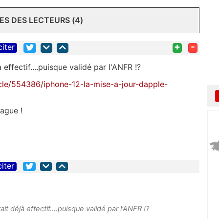
S DES LECTEURS (4)
+
-
citer
à effectif....puisque validé par l'ANFR !?
cle/554386/iphone-12-la-mise-a-jour-dapple-
lague !
citer
ait déjà effectif....puisque validé par l'ANFR !?