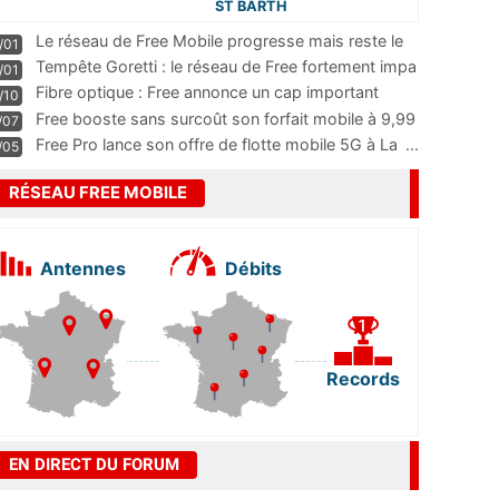
ST BARTH
Le réseau de Free Mobile progresse mais reste le
/01
m
...
Tempête Goretti : le réseau de Free fortement impa
/01
...
Fibre optique : Free annonce un cap important
/10
pass
...
Free booste sans surcoût son forfait mobile à 9,99
/07
...
Free Pro lance son offre de flotte mobile 5G à La
...
/05
RÉSEAU FREE MOBILE
Antennes
Débits
Records
EN DIRECT DU FORUM