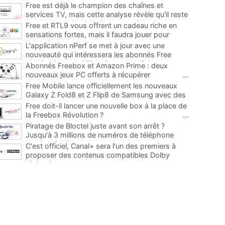
Free est déjà le champion des chaînes et
services TV, mais cette analyse révèle qu'il reste
encore au moins 141 ajouts possibles
...
Free et RTL9 vous offrent un cadeau riche en
sensations fortes, mais il faudra jouer pour
l'obtenir
...
L'application nPerf se met à jour avec une
nouveauté qui intéressera les abonnés Free
Mobile, Orange, SFR et Bouygues Telecom
...
Abonnés Freebox et Amazon Prime : deux
nouveaux jeux PC offerts à récupérer
...
Free Mobile lance officiellement les nouveaux
Galaxy Z Fold8 et Z Flip8 de Samsung avec des
promos et des cadeaux
...
Free doit-il lancer une nouvelle box à la place de
la Freebox Révolution ?
...
Piratage de Bloctel juste avant son arrêt ?
Jusqu'à 3 millions de numéros de téléphone
auraient fuité
...
C'est officiel, Canal+ sera l'un des premiers à
proposer des contenus compatibles Dolby
Vision 2
...