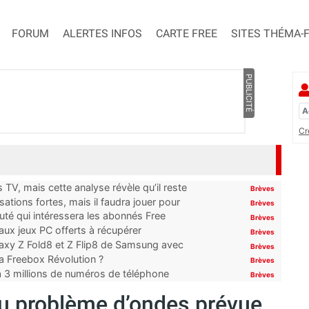
FORUM
ALERTES INFOS
CARTE FREE
SITES THÉMA-
PUBLICITÉ
Cr
TV, mais cette analyse révèle qu’il reste
Brèves
ations fortes, mais il faudra jouer pour
Brèves
uté qui intéressera les abonnés Free
Brèves
x jeux PC offerts à récupérer
Brèves
laxy Z Fold8 et Z Flip8 de Samsung avec
Brèves
 la Freebox Révolution ?
Brèves
’à 3 millions de numéros de téléphone
Brèves
 du problème d’ondes prévue