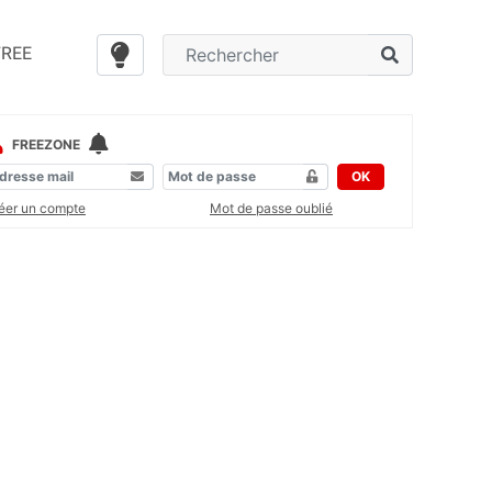
FREE
FREEZONE
OK
éer un compte
Mot de passe oublié