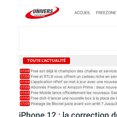
ACCUEIL
FREEZONE
TOUTE L'ACTUALITÉ
Free est déjà le champion des chaînes et services 
07/08
encore au moin...
Free et RTL9 vous offrent un cadeau riche en sens
07/08
l’obtenir
L’application nPerf se met à jour avec une nouvea
07/08
Mobile, Orange, SFR ...
Abonnés Freebox et Amazon Prime : deux nouveau
07/08
Free Mobile lance officiellement les nouveaux Ga
07/08
des promos et des cadeaux
Free doit-il lancer une nouvelle box à la place de
07/08
Piratage de Bloctel juste avant son arrêt ? Jusqu
07/08
auraient fuité
iPhone 12 : la correction