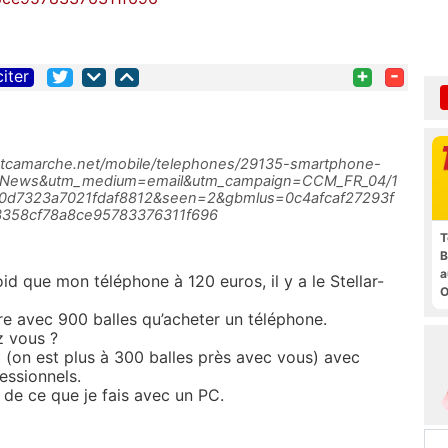
+
-
citer
tcamarche.net/mobile/telephones/29135-smartphone-
agNews&utm_medium=email&utm_campaign=CCM_FR_04/1
0d7323a7021fdaf8812&seen=2&gbmlus=0c4afcaf27293f
358cf78a8ce95783376311f696
T
B
a
d que mon téléphone à 120 euros, il y a le Stellar-
O
t
ire avec 900 balles qu’acheter un téléphone.
z vous ?
 (on est plus à 300 balles près avec vous) avec
essionnels.
 de ce que je fais avec un PC.