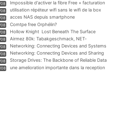
Impossible d'activer la fibre Free + facturation
/08
résiliation
utilisation répéteur wifi sans le wifi de la box
/08
acces NAS depuis smartphone
/08
Comtpe free Orphélin?
/08
Hollow Knight  Lost Beneath The Surface
/08
Airmez 80k: Tabakgeschmack, NET-
/08
Technologie und Leistung im
Networking: Connecting Devices and Systems
/08
Networking: Connecting Devices and Sharing
/08
Information
Storage Drives: The Backbone of Reliable Data
/08
Management
une amelioration importante dans la reception
/08
WIFI