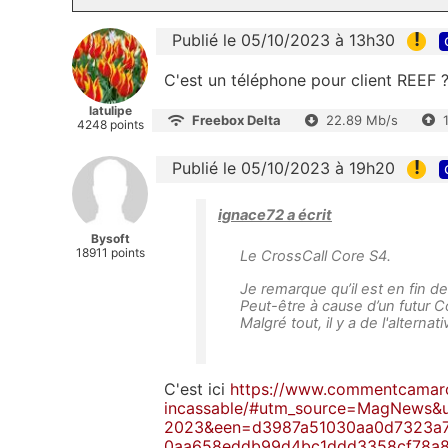
!
Publié le 05/10/2023 à 13h30
C'est un téléphone pour client REEF 
latulipe
Freebox Delta
22.89 Mb/s
4248 points
!
Publié le 05/10/2023 à 19h20
ignace72 a écrit
Bysoft
18911 points
Le CrossCall Core S4.
Je remarque qu’il est en fin de
Peut-être à cause d’un futur Co
Malgré tout, il y a de l'alte
C'est ici
https://www.commentcamarc
incassable/#utm_source=MagNews&
2023&een=d3987a51030aa0d7323a7
0aa658eddb99d4bc1ddd3358cf78a8