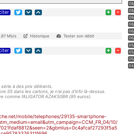
08
08
+
-
citer
06
?
06
06
1.87 Mb/s
Historique
Tester son débit
06
05
+
-
citer
05
05
04
 série à des prix délirants.
re S5 dans les cartons, je n’ai pas d’info là-dessus.
rnative comme l’ALIGATOR AZAK50BR (95 euros).
he.net/mobile/telephones/29135-smartphone-
utm_medium=email&utm_campaign=CCM_FR_04/10/
021fdaf8812&seen=2&gbmlus=0c4afcaf27293f5a5
ce95783376311f696