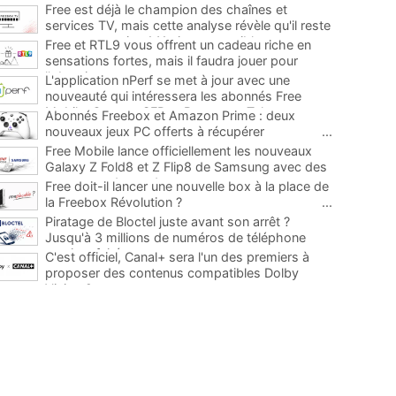
Free est déjà le champion des chaînes et
services TV, mais cette analyse révèle qu'il reste
encore au moins 141 ajouts possibles
...
Free et RTL9 vous offrent un cadeau riche en
sensations fortes, mais il faudra jouer pour
l'obtenir
...
L'application nPerf se met à jour avec une
nouveauté qui intéressera les abonnés Free
Mobile, Orange, SFR et Bouygues Telecom
...
Abonnés Freebox et Amazon Prime : deux
nouveaux jeux PC offerts à récupérer
...
Free Mobile lance officiellement les nouveaux
Galaxy Z Fold8 et Z Flip8 de Samsung avec des
promos et des cadeaux
...
Free doit-il lancer une nouvelle box à la place de
la Freebox Révolution ?
...
Piratage de Bloctel juste avant son arrêt ?
Jusqu'à 3 millions de numéros de téléphone
auraient fuité
...
C'est officiel, Canal+ sera l'un des premiers à
proposer des contenus compatibles Dolby
Vision 2
...