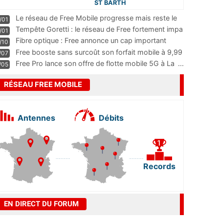
ST BARTH
Le réseau de Free Mobile progresse mais reste le
/01
m
...
Tempête Goretti : le réseau de Free fortement impa
/01
...
Fibre optique : Free annonce un cap important
/10
pass
...
Free booste sans surcoût son forfait mobile à 9,99
/07
...
Free Pro lance son offre de flotte mobile 5G à La
...
/05
RÉSEAU FREE MOBILE
Antennes
Débits
Records
EN DIRECT DU FORUM