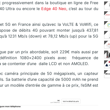
t progressivement dans la boutique en ligne de Free
40 Ultra ou encore le
Edge 40 Neo,
c’est au tour du
et 5G en France ainsi qu’avec la
VoLTE & VoWifi, ce
ispose de
débits 4G pouvant monter jusqu’à 437,81
qu’à 1231 Mb/s (down) et 78,12 Mb/s (up) pour la 5G
ue par un prix abordable, soit 229€ mais aussi par
éfinition 1080×2400 pixels avec fréquence de
dra se contenter d’une dalle LCD et non AMOLED.
ec caméra principale de 50 mégapixels, un capteur
ls. Sa batterie d’une capacité de 5000 mAh ne prend
our un modèle d’entrée de gamme à ce prix, l’eSIM est