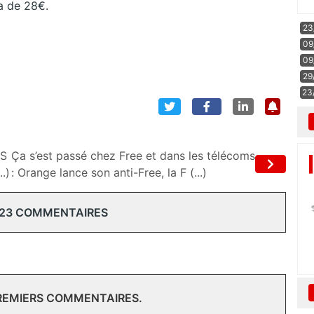
ra de 28€.
23
09
09
29
23
OS
Ça s’est passé chez Free et dans les télécoms
.)
: Orange lance son anti-Free, la F (...)
 23 COMMENTAIRES
PREMIERS COMMENTAIRES.