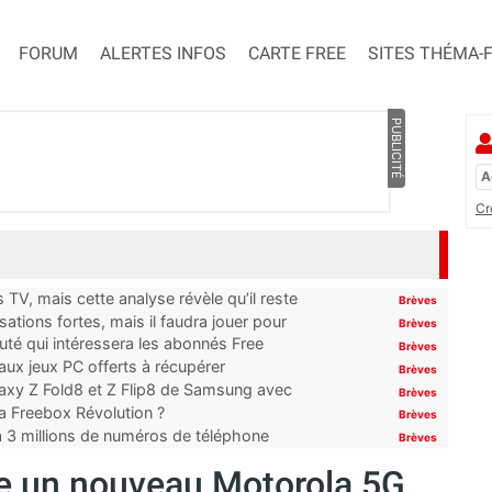
FORUM
ALERTES INFOS
CARTE FREE
SITES THÉMA-
PUBLICITÉ
Cr
TV, mais cette analyse révèle qu’il reste
Brèves
ations fortes, mais il faudra jouer pour
Brèves
uté qui intéressera les abonnés Free
Brèves
x jeux PC offerts à récupérer
Brèves
laxy Z Fold8 et Z Flip8 de Samsung avec
Brèves
 la Freebox Révolution ?
Brèves
’à 3 millions de numéros de téléphone
Brèves
e un nouveau Motorola 5G