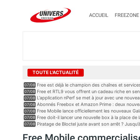
ACCUEIL
FREEZONE
TOUTE L'ACTUALITÉ
Free est déjà le champion des chaînes et services 
07/08
encore au moin...
Free et RTL9 vous offrent un cadeau riche en sens
07/08
l’obtenir
L’application nPerf se met à jour avec une nouvea
07/08
Mobile, Orange, SFR ...
Abonnés Freebox et Amazon Prime : deux nouveau
07/08
Free Mobile lance officiellement les nouveaux Ga
07/08
des promos et des cadeaux
Free doit-il lancer une nouvelle box à la place de
07/08
Piratage de Bloctel juste avant son arrêt ? Jusqu
07/08
auraient fuité
Free Mobile commercialis