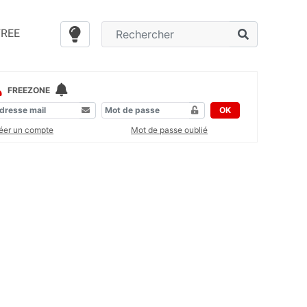
FREE
FREEZONE
OK
éer un compte
Mot de passe oublié