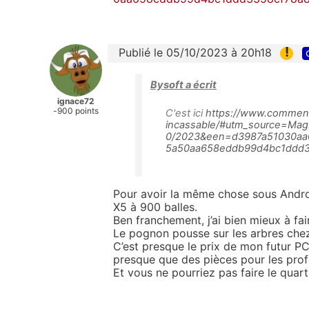
!
Publié le 05/10/2023 à 20h18
Bysoft a écrit
ignace72
-900 points
C'est ici
https://www.commen
incassable/#utm_source=M
0/2023&een=d3987a51030aa
5a50aa658eddb99d4bc1ddd3
Pour avoir la même chose sous Androi
X5 à 900 balles.
Ben franchement, j’ai bien mieux à fa
Le pognon pousse sur les arbres che
C’est presque le prix de mon futur PC
presque que des pièces pour les prof
Et vous ne pourriez pas faire le quart