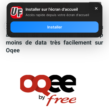
✕
Installer sur l'écran d'accueil
Accès rapide depuis votre écran d'accueil
Le saviez-vous : Free permet à ses
Installer
abonnés de consommer beaucoup
moins de data très facilement sur
Oqee