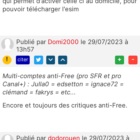
qui permet d'activer celle ci au domicile, pour
pouvoir télécharger l'esim
Publié
par
Domi2000
le 29/07/2023 à
13h57
!
+
-
citer
Multi-comptes anti-Free (pro SFR et pro
Canal+) : Julla0 = edsetton = ignace72 =
clémand = fakrys = etc...
Encore et toujours des critiques anti-Free.
Publié
par
dodorouen
le 29/07/2023 à