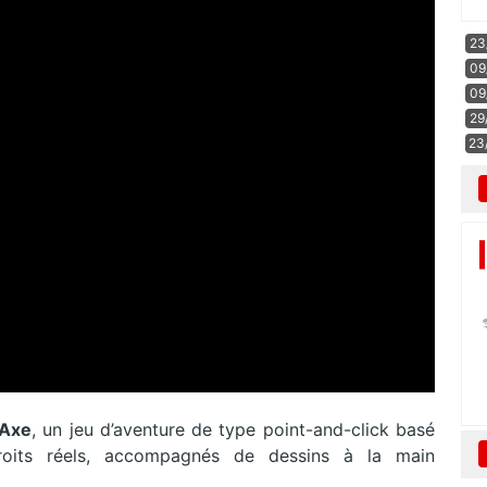
23
09
09
29
23
 Axe
, un jeu d’aventure de type point-and-click basé
droits réels, accompagnés de dessins à la main