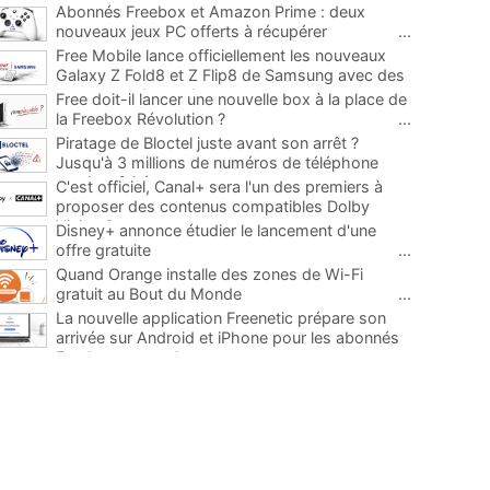
Abonnés Freebox et Amazon Prime : deux
nouveaux jeux PC offerts à récupérer
...
Free Mobile lance officiellement les nouveaux
Galaxy Z Fold8 et Z Flip8 de Samsung avec des
promos et des cadeaux
...
Free doit-il lancer une nouvelle box à la place de
la Freebox Révolution ?
...
Piratage de Bloctel juste avant son arrêt ?
Jusqu'à 3 millions de numéros de téléphone
auraient fuité
...
C'est officiel, Canal+ sera l'un des premiers à
proposer des contenus compatibles Dolby
Vision 2
...
Disney+ annonce étudier le lancement d'une
offre gratuite
...
Quand Orange installe des zones de Wi-Fi
gratuit au Bout du Monde
...
La nouvelle application Freenetic prépare son
arrivée sur Android et iPhone pour les abonnés
Freebox, testez la
...