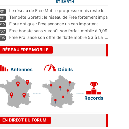
ST BARTH
Le réseau de Free Mobile progresse mais reste le
/01
m
...
Tempête Goretti : le réseau de Free fortement impa
/01
...
Fibre optique : Free annonce un cap important
/10
pass
...
Free booste sans surcoût son forfait mobile à 9,99
/07
...
Free Pro lance son offre de flotte mobile 5G à La
...
/05
RÉSEAU FREE MOBILE
Antennes
Débits
Records
EN DIRECT DU FORUM