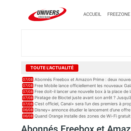
ACCUEIL
FREEZONE
TOUTE L'ACTUALITÉ
Abonnés Freebox et Amazon Prime : deux nouveau
07/08
Free Mobile lance officiellement les nouveaux Ga
07/08
des promos et des cadeaux
Free doit-il lancer une nouvelle box à la place de
07/08
Piratage de Bloctel juste avant son arrêt ? Jusqu
07/08
auraient fuité
C’est officiel, Canal+ sera l’un des premiers à 
07/08
Vision 2
Disney+ annonce étudier le lancement d’une offre 
06/08
Quand Orange installe des zones de Wi-Fi gratui
06/08
Abonnés Freebox et Amazo