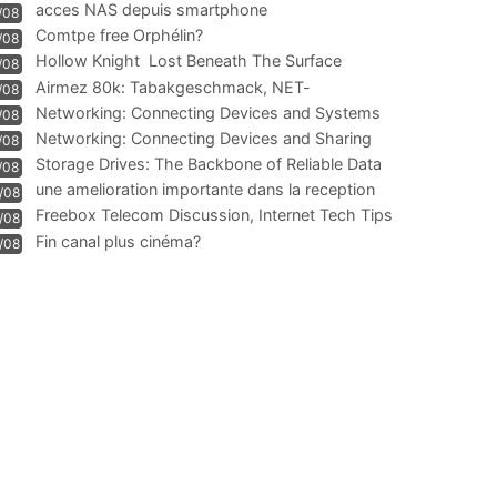
acces NAS depuis smartphone
/08
Comtpe free Orphélin?
/08
Hollow Knight  Lost Beneath The Surface
/08
Airmez 80k: Tabakgeschmack, NET-
/08
Technologie und Leistung im
Networking: Connecting Devices and Systems
/08
Networking: Connecting Devices and Sharing
/08
Information
Storage Drives: The Backbone of Reliable Data
/08
Management
une amelioration importante dans la reception
/08
WIFI
Freebox Telecom Discussion, Internet Tech Tips
/08
Communi
Fin canal plus cinéma?
/08