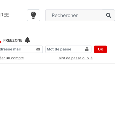
FREE
FREEZONE
OK
éer un compte
Mot de passe oublié