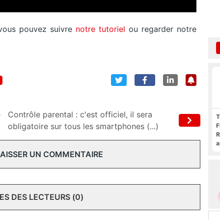
 vous pouvez suivre
notre tutoriel
ou regarder notre
e
Contrôle parental : c'est officiel, il sera
T
obligatoire sur tous les smartphones (...)
F
R
a
F
 LAISSER UN COMMENTAIRE
c
S DES LECTEURS (0)