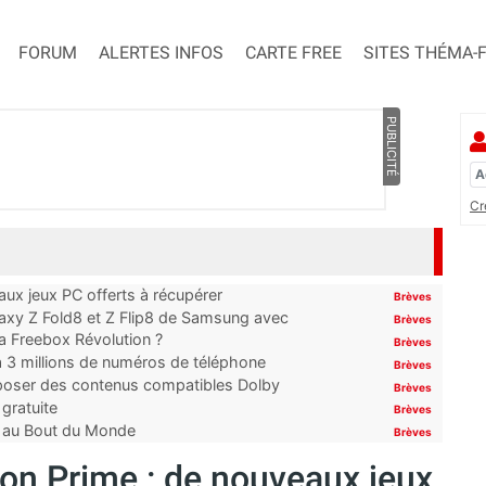
FORUM
ALERTES INFOS
CARTE FREE
SITES THÉMA-
PUBLICITÉ
Cr
x jeux PC offerts à récupérer
Brèves
laxy Z Fold8 et Z Flip8 de Samsung avec
Brèves
 la Freebox Révolution ?
Brèves
’à 3 millions de numéros de téléphone
Brèves
proposer des contenus compatibles Dolby
Brèves
gratuite
Brèves
t au Bout du Monde
Brèves
n Prime : de nouveaux jeux