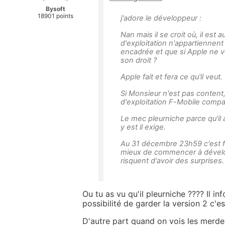
Bysoft
18901 points
j'adore le développeur :
Nan mais il se croit où, il est
d'exploitation n'appartiennent 
encadrée et que si Apple ne ve
son droit ?
Apple fait et fera ce qu'il veut.
Si Monsieur n'est pas conten
d'exploitation F-Mobile compa
Le mec pleurniche parce qu'il
y est il exige.
Au 31 décembre 23h59 c'est fini
mieux de commencer à dévelop
risquent d'avoir des surprises.
Ou tu as vu qu'il pleurniche ???? Il i
possibilité de garder la version 2 c'es
D'autre part quand on vois les merde