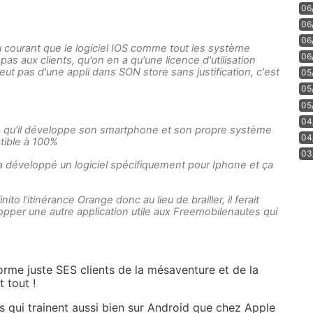
06
06
06
 au courant que le logiciel IOS comme tout les système
06
pas aux clients, qu'on en a qu'une licence d'utilisation
ut pas d'une appli dans SON store sans justification, c'est
05
05
05
04
t, qu'il développe son smartphone et son propre système
04
tible à 100%
03
 a développé un logiciel spécifiquement pour Iphone et ça
to l'itinérance Orange donc au lieu de brailler, il ferait
per une autre application utile aux Freemobilenautes qui
nforme juste SES clients de la mésaventure et de la
t tout !
s qui trainent aussi bien sur Android que chez Apple