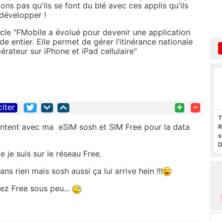
lions pas qu'ils se font du blé avec ces applis qu'ils
 développer !
rticle "FMobile a évolué pour devenir une application
e entier. Elle permet de gérer l’itinérance nationale
érateur sur iPhone et iPad cellulaire"
+
-
citer
T
ontent avec ma eSIM sosh et SIM Free pour la data
R
s
D
 je suis sur le réseau Free.
t
F
s rien mais sosh aussi ça lui arrive hein !!!
F
P
ez Free sous peu...