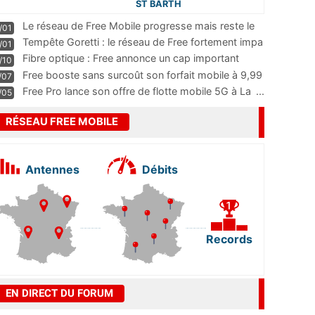
ST BARTH
Le réseau de Free Mobile progresse mais reste le
/01
m
...
Tempête Goretti : le réseau de Free fortement impa
/01
...
Fibre optique : Free annonce un cap important
/10
pass
...
Free booste sans surcoût son forfait mobile à 9,99
/07
...
Free Pro lance son offre de flotte mobile 5G à La
...
/05
RÉSEAU FREE MOBILE
Antennes
Débits
Records
EN DIRECT DU FORUM