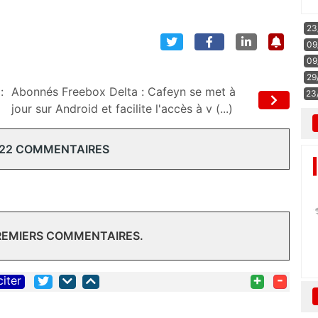
23
09
09
29
:
Abonnés Freebox Delta : Cafeyn se met à
23
jour sur Android et facilite l'accès à v (...)
 22 COMMENTAIRES
PREMIERS COMMENTAIRES.
+
-
citer