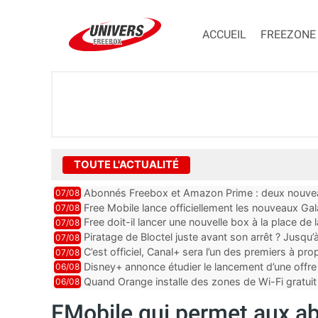
ACCUEIL
FREEZONE
TOUTE L'ACTUALITÉ
Abonnés Freebox et Amazon Prime : deux nouveau
07/08
Free Mobile lance officiellement les nouveaux Ga
07/08
des promos et des cadeaux
Free doit-il lancer une nouvelle box à la place de
07/08
Piratage de Bloctel juste avant son arrêt ? Jusqu
07/08
auraient fuité
C’est officiel, Canal+ sera l’un des premiers à 
07/08
Vision 2
Disney+ annonce étudier le lancement d’une offre 
06/08
Quand Orange installe des zones de Wi-Fi gratui
06/08
FMobile qui permet aux a