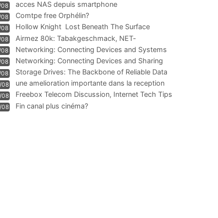
acces NAS depuis smartphone
/08
Comtpe free Orphélin?
/08
Hollow Knight  Lost Beneath The Surface
/08
Airmez 80k: Tabakgeschmack, NET-
/08
Technologie und Leistung im
Networking: Connecting Devices and Systems
/08
Networking: Connecting Devices and Sharing
/08
Information
Storage Drives: The Backbone of Reliable Data
/08
Management
une amelioration importante dans la reception
/08
WIFI
Freebox Telecom Discussion, Internet Tech Tips
/08
Communi
Fin canal plus cinéma?
/08