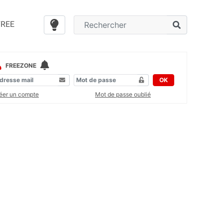
FREE
FREEZONE
OK
éer un compte
Mot de passe oublié