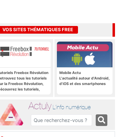
VOS SITES THÉMATIQUES FREE
utoriels Freebox Révolution
Mobile Actu
etrouvez tous les tutoriels
L'actualité autour d'Android,
ur la Freebox Révolution,
d'iOS et des smartphones
écouvrez les tutoriels,
rucs et astuces pour la
reebox Révolution,
Actuly
reebox Server, Freebox
L'info numérique
layer