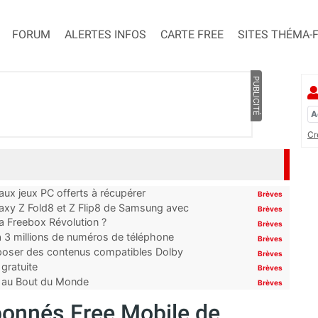
FORUM
ALERTES INFOS
CARTE FREE
SITES THÉMA-
PUBLICITÉ
Cr
x jeux PC offerts à récupérer
Brèves
laxy Z Fold8 et Z Flip8 de Samsung avec
Brèves
 la Freebox Révolution ?
Brèves
’à 3 millions de numéros de téléphone
Brèves
proposer des contenus compatibles Dolby
Brèves
gratuite
Brèves
t au Bout du Monde
Brèves
bonnés Free Mobile de