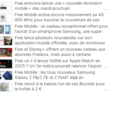
Free annonce lancer une « nouvelle révolution
mobile » dès mardi prochain
...
Free Mobile active encore massivement sa 4G
900 MHz pour booster la couverture de ses
abonnés
...
Free Mobile : un cadeau exceptionnel offert pour
l'achat d'un smartphone Samsung, une super
occasion pour la rentrée
...
Free lance plusieurs nouveautés sur son
application mobile officielle, avec de nombreux
ajouts bienvenus
...
Free et Disney+ offrent un nouveau cadeau aux
abonnés Freebox, mais aussi à certains
abonnés Free Mobile grâce à une évolution
...
Free va-t-il lancer l’eSIM sur Apple Watch en
2025 ? Un 1er indice pourrait relancer l'espoir
...
Free Mobile : les tous nouveaux Samsung
Galaxy Z Flip7, FE et Z Fold7 déjà en
précommande avec des promos
...
Free revoit à la baisse l'un de ses Booster pour
le forfait à 2 €
...