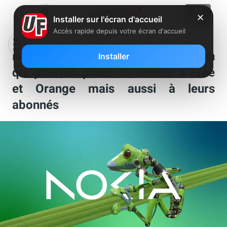
✕
Installer sur l'écran d'accueil
Accès rapide depuis votre écran d'accueil
Nokia lance une nouvelle innovation
Installer
qui pourrait plaire fortement à Free
et Orange mais aussi à leurs
abonnés