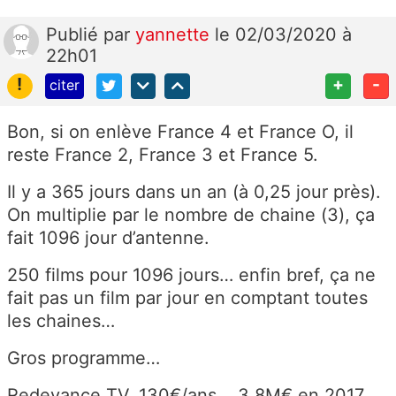
Publié
par
yannette
le 02/03/2020 à
22h01
!
+
-
citer
Bon, si on enlève France 4 et France O, il
reste France 2, France 3 et France 5.
Il y a 365 jours dans un an (à 0,25 jour près).
On multiplie par le nombre de chaine (3), ça
fait 1096 jour d’antenne.
250 films pour 1096 jours… enfin bref, ça ne
fait pas un film par jour en comptant toutes
les chaines…
Gros programme…
Redevance TV, 130€/ans... 3,8M€ en 2017...