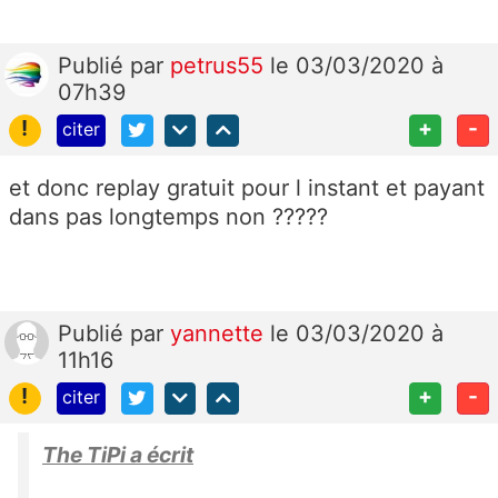
Publié
par
petrus55
le 03/03/2020 à
07h39
!
+
-
citer
et donc replay gratuit pour l instant et payant
dans pas longtemps non ?????
Publié
par
yannette
le 03/03/2020 à
11h16
!
+
-
citer
The TiPi a écrit