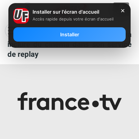
✕
Installer sur l'écran d'accueil
Accès rapide depuis votre écran d'accueil
C’est fait, France Télévisions va
Installer
inclure du cinéma dans son service
de replay