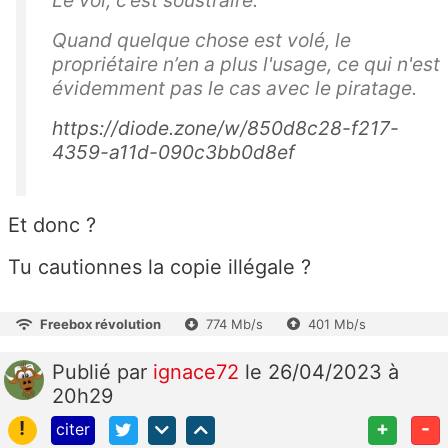
Le vol, c’est soustraire.
Quand quelque chose est volé, le
propriétaire n’en a plus l'usage, ce qui n'est
évidemment pas le cas avec le piratage.
https://diode.zone/w/850d8c28-f217-
4359-a11d-090c3bb0d8ef
Et donc ?
Tu cautionnes la copie illégale ?
Freebox révolution
774 Mb/s
401 Mb/s
Publié
par
ignace72
le 26/04/2023 à
20h29
!
+
-
citer