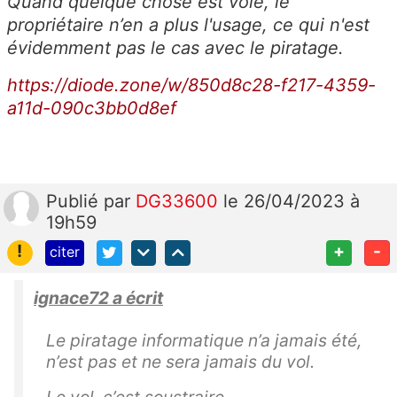
Quand quelque chose est volé, le
propriétaire n’en a plus l'usage, ce qui n'est
évidemment pas le cas avec le piratage.
https://diode.zone/w/850d8c28-f217-4359-
a11d-090c3bb0d8ef
Publié
par
DG33600
le 26/04/2023 à
19h59
!
+
-
citer
ignace72 a écrit
Le piratage informatique n’a jamais été,
n’est pas et ne sera jamais du vol.