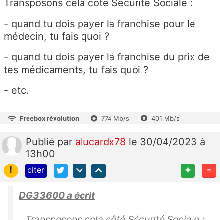
Transposons cela côté Sécurité Sociale :
- quand tu dois payer la franchise pour le
médecin, tu fais quoi ?
- quand tu dois payer la franchise du prix de
tes médicaments, tu fais quoi ?
- etc.
Freebox révolution
774 Mb/s
401 Mb/s
Publié
par
alucardx78
le 30/04/2023 à
13h00
!
+
-
citer
DG33600 a écrit
Transposons cela côté Sécurité Sociale :