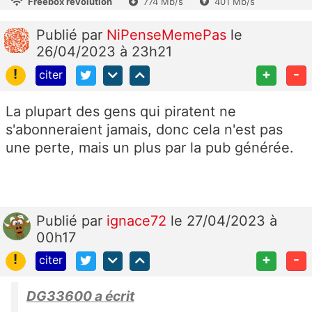
Freebox révolution
774 Mb/s
401 Mb/s
Publié
par
NiPenseMemePas
le
26/04/2023 à 23h21
!
+
-
citer
La plupart des gens qui piratent ne
s'abonneraient jamais, donc cela n'est pas
une perte, mais un plus par la pub générée.
Publié
par
ignace72
le 27/04/2023 à
00h17
!
+
-
citer
DG33600 a écrit