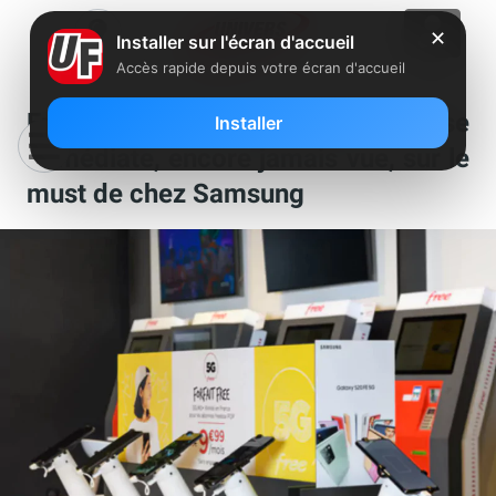
✕
Installer sur l'écran d'accueil
Accès rapide depuis votre écran d'accueil
Free lance une très grosse remise
Installer
immédiate, encore jamais vue, sur le
must de chez Samsung