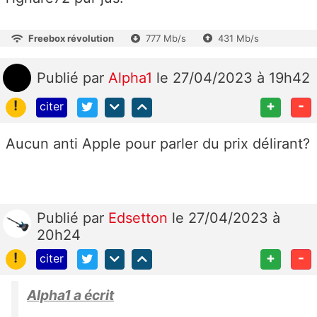
Freebox révolution
777 Mb/s
431 Mb/s
Publié
par
Alpha1
le 27/04/2023 à 19h42
!
+
-
citer
Aucun anti Apple pour parler du prix délirant?
Publié
par
Edsetton
le 27/04/2023 à
20h24
!
+
-
citer
Alpha1 a écrit