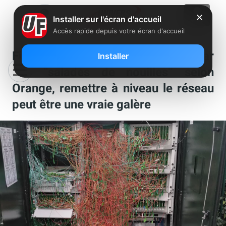
✕
Installer sur l'écran d'accueil
Accès rapide depuis votre écran d'accueil
Fibre : 30% des pannes causées par
Installer
des “salades de nouilles” selon
Orange, remettre à niveau le réseau
peut être une vraie galère