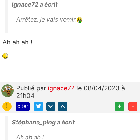
ignace72 a écrit
Arrêtez, je vais vomir.
Ah ah ah !
Publié
par
ignace72
le 08/04/2023 à
21h04
!
+
-
citer
Stéphane_ping a écrit
Ah ah ah !