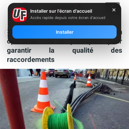
✕
Installer sur l'écran d'accueil
Accès rapide depuis votre écran d'accueil
Malfaçons dans la fibre optique : un
Installer
opérateur crée un “passeport” pour
garantir la qualité des
raccordements