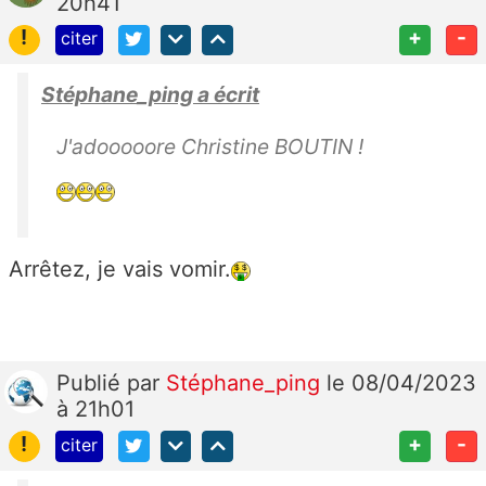
20h41
!
+
-
citer
Stéphane_ping a écrit
J'adooooore Christine BOUTIN !
Arrêtez, je vais vomir.
Publié
par
Stéphane_ping
le 08/04/2023
à 21h01
!
+
-
citer