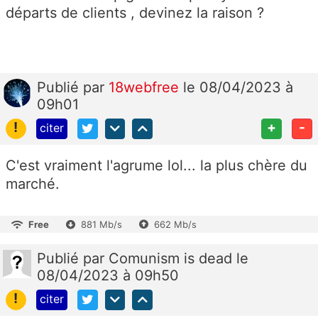
départs de clients , devinez la raison ?
Publié
par
18webfree
le 08/04/2023 à
09h01
!
+
-
citer
C'est vraiment l'agrume lol... la plus chère du
marché.
Free
881 Mb/s
662 Mb/s
Publié
par
Comunism is dead
le
08/04/2023 à 09h50
!
citer