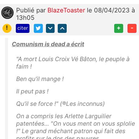
Publié
par
BlazeToaster
le 08/04/2023 à
13h05
!
+
-
citer
Comunism is dead a écrit
"A mort Louis Croix Vé Bâton, le peuple à
faim !
Ben qu'il mange !
Il peut pas !
Qu'il se force !" (®Les inconnus)
On a compris les Arlette Larguilier
patentées... "
On vous ment on vous splolie
!"
Le grand méchant patron qui fait des
profits sur le dos des pauvres.