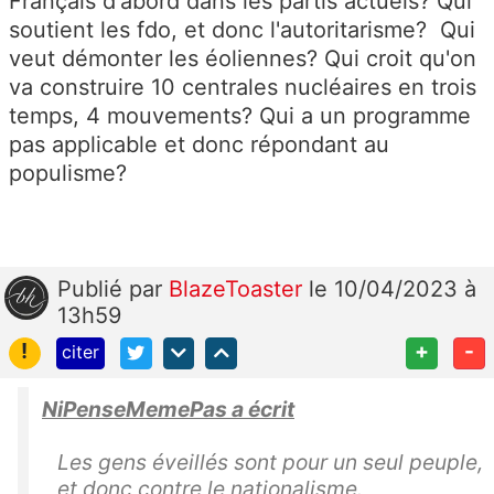
Français d'abord dans les partis actuels? Qui
soutient les fdo, et donc l'autoritarisme? Qui
veut démonter les éoliennes? Qui croit qu'on
va construire 10 centrales nucléaires en trois
temps, 4 mouvements? Qui a un programme
pas applicable et donc répondant au
populisme?
Publié
par
BlazeToaster
le 10/04/2023 à
13h59
!
+
-
citer
NiPenseMemePas a écrit
Les gens éveillés sont pour un seul peuple,
et donc contre le nationalisme.