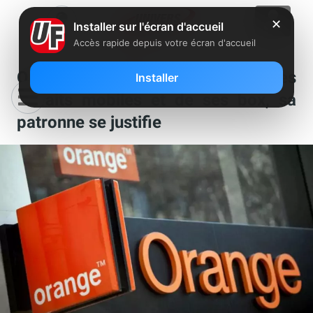
✕
Installer sur l'écran d'accueil
Accès rapide depuis votre écran d'accueil
Orange augmente le prix de ses
Installer
forfaits mobiles et de ses box, sa
patronne se justifie