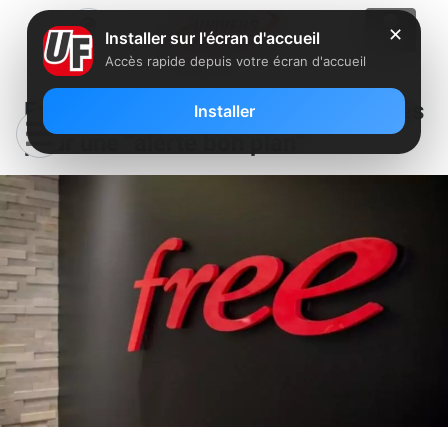
✕
Installer sur l'écran d'accueil
Accès rapide depuis votre écran d'accueil
Free envoie un mail à ses abonnés
Installer
pour une “alerte bon plan”