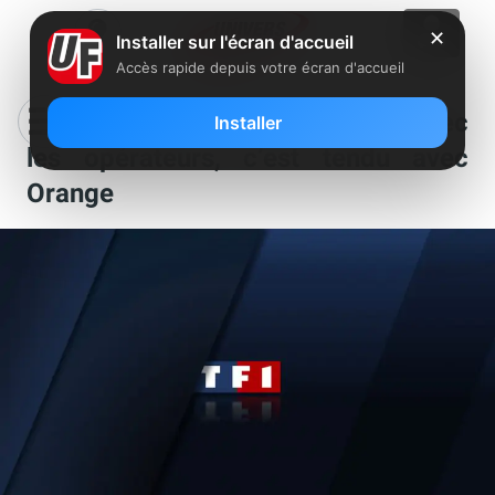
✕
Installer sur l'écran d'accueil
Accès rapide depuis votre écran d'accueil
TF1 prêt à un nouveau conflit avec
Installer
les opérateurs, c’est tendu avec
Orange