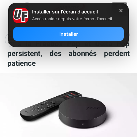
✕
Installer sur l'écran d'accueil
Accès rapide depuis votre écran d'accueil
Free : les problèmes de migration
Installer
vers la Freebox Pop et Delta Pop
persistent, des abonnés perdent
patience