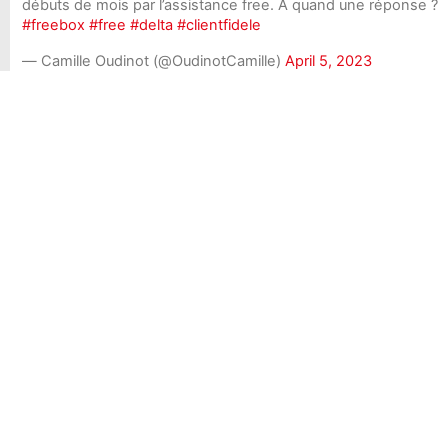
débuts de mois par l’assistance free. A quand une réponse ?
#freebox
#free
#delta
#clientfidele
— Camille Oudinot (@OudinotCamille)
April 5, 2023