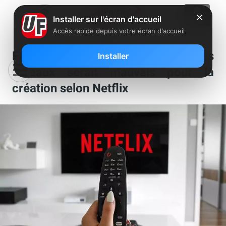
✕
Installer sur l'écran d'accueil
Accès rapide depuis votre écran d'accueil
Faire payer les plateformes pour les
Installer
réseaux serait mauvais pour la
création selon Netflix