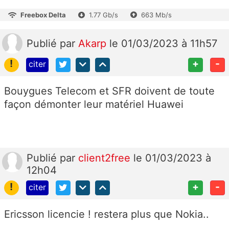
Freebox Delta
1.77 Gb/s
663 Mb/s
Publié
par
Akarp
le 01/03/2023 à 11h57
!
+
-
citer
Bouygues Telecom et SFR doivent de toute
façon démonter leur matériel Huawei
Publié
par
client2free
le 01/03/2023 à
12h04
!
+
-
citer
Ericsson licencie ! restera plus que Nokia..