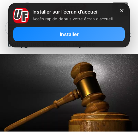
✕
Installer sur l'écran d'accueil
Accès rapide depuis votre écran d'accueil
5G : la requête de Free contre SFR et
Installer
Bouygues Telecom rejetée