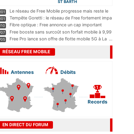
ST BARTH
Le réseau de Free Mobile progresse mais reste le
/01
m
...
Tempête Goretti : le réseau de Free fortement impa
/01
...
Fibre optique : Free annonce un cap important
/10
pass
...
Free booste sans surcoût son forfait mobile à 9,99
/07
...
Free Pro lance son offre de flotte mobile 5G à La
...
/05
RÉSEAU FREE MOBILE
Antennes
Débits
Records
EN DIRECT DU FORUM