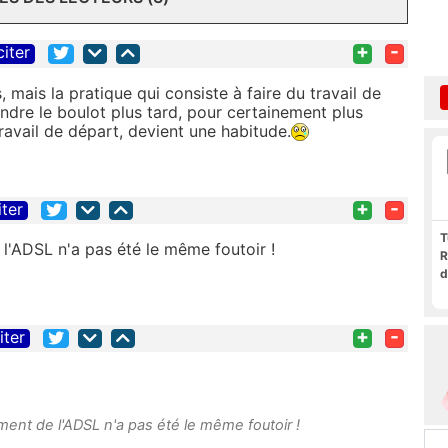
+
-
citer
, mais la pratique qui consiste à faire du travail de
ndre le boulot plus tard, pour certainement plus
travail de départ, devient une habitude.
+
-
iter
T
'ADSL n'a pas été le même foutoir !
R
d
+
-
iter
nt de l'ADSL n'a pas été le même foutoir !