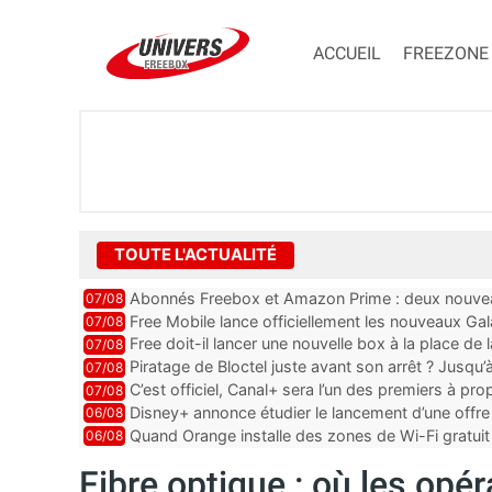
ACCUEIL
FREEZONE
TOUTE L'ACTUALITÉ
Abonnés Freebox et Amazon Prime : deux nouveau
07/08
Free Mobile lance officiellement les nouveaux Ga
07/08
des promos et des cadeaux
Free doit-il lancer une nouvelle box à la place de
07/08
Piratage de Bloctel juste avant son arrêt ? Jusqu
07/08
auraient fuité
C’est officiel, Canal+ sera l’un des premiers à 
07/08
Vision 2
Disney+ annonce étudier le lancement d’une offre 
06/08
Quand Orange installe des zones de Wi-Fi gratui
06/08
Fibre optique : où les opér