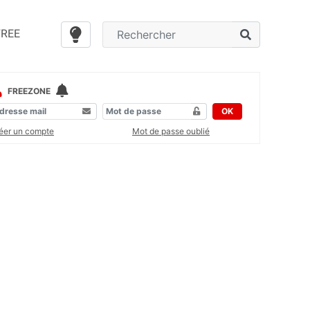
FREE
FREEZONE
OK
éer un compte
Mot de passe oublié