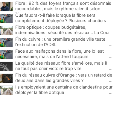
Fibre : 92 % des foyers français sont désormais
raccordables, mais le rythme ralentit selon
l'Arcep
...
Que faudra-t-il faire lorsque la fibre sera
complètement déployée ? Plusieurs chantiers
proposés
...
Fibre optique : coupes budgétaires,
indemnisations, sécurité des réseaux... La Cour
des comptes tire la sonnette d'alarme
...
Fin du cuivre : une première grande ville teste
l'extinction de l'ADSL
...
Face aux malfaçons dans la fibre, une loi est
nécessaire, mais on l'attend toujours
...
La qualité des réseaux fibre s'améliore, mais il
ne faut pas crier victoire trop vite
...
Fin du réseau cuivre d'Orange : vers un retard de
deux ans dans les grandes villes ?
...
Ils employaient une centaine de clandestins pour
déployer la fibre optique
...