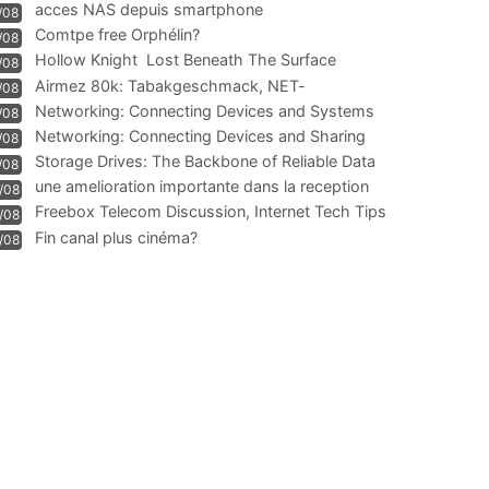
acces NAS depuis smartphone
/08
Comtpe free Orphélin?
/08
Hollow Knight  Lost Beneath The Surface
/08
Airmez 80k: Tabakgeschmack, NET-
/08
Technologie und Leistung im
Networking: Connecting Devices and Systems
/08
Networking: Connecting Devices and Sharing
/08
Information
Storage Drives: The Backbone of Reliable Data
/08
Management
une amelioration importante dans la reception
/08
WIFI
Freebox Telecom Discussion, Internet Tech Tips
/08
Communi
Fin canal plus cinéma?
/08