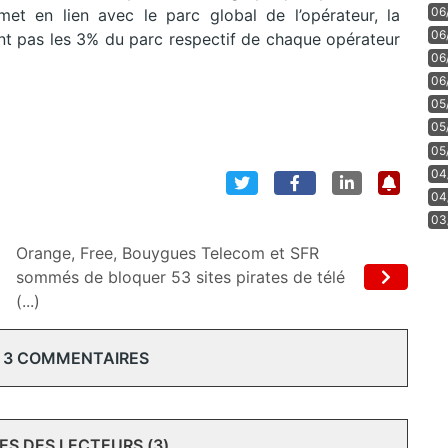
06
met en lien avec le parc global de l’opérateur, la
06
int pas les 3% du parc respectif de chaque opérateur
06
06
05
05
05
04
04
03
Orange, Free, Bouygues Telecom et SFR
sommés de bloquer 53 sites pirates de télé
(...)
 3 COMMENTAIRES
S DES LECTEURS (3)