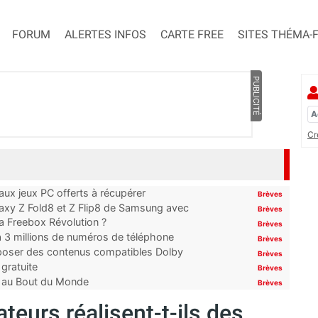
FORUM
ALERTES INFOS
CARTE FREE
SITES THÉMA-
PUBLICITÉ
Cr
x jeux PC offerts à récupérer
Brèves
laxy Z Fold8 et Z Flip8 de Samsung avec
Brèves
 la Freebox Révolution ?
Brèves
’à 3 millions de numéros de téléphone
Brèves
proposer des contenus compatibles Dolby
Brèves
gratuite
Brèves
t au Bout du Monde
Brèves
ateurs réalisent-t-ils des