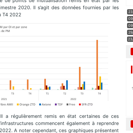
 de points de mutualisation remis en état par les
rimestre 2020. Il s’agit des données fournies par les
23
du T4 2022
09
09
29
23
I a régulièrement remis en état certaines de ces
d’infrastructures commencent également à reprendre
e 2022. A noter cependant, ces graphiques présentent