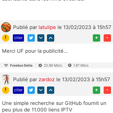
Publié
par
latulipe
le 13/02/2023 à 15h57
!
+
-
citer
Merci UF pour la publicité...
Freebox Delta
22.89 Mb/s
1.87 Mb/s
Publié
par
zardoz
le 13/02/2023 à 15h57
!
+
-
citer
Une simple recherche sur GitHub fournit un
peu plus de 11.000 liens IPTV