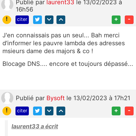
Publié
par
laurent33
le 13/02/2023 à
16h56
!
+
-
citer
J'en connaissais pas un seul... Bah merci
d'informer les pauvre lambda des adresses
msieurs dame des majors & co !
Blocage DNS.... encore et toujours dépassé...
Publié
par
Bysoft
le 13/02/2023 à 17h21
!
+
-
citer
laurent33 a écrit