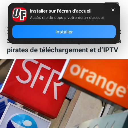
✕
Installer sur l'écran d'accueil
Accès rapide depuis votre écran d'accueil
Orange, Free, Bouygues Telecom et
Installer
SFR sommés de bloquer 53 sites
pirates de téléchargement et d’IPTV