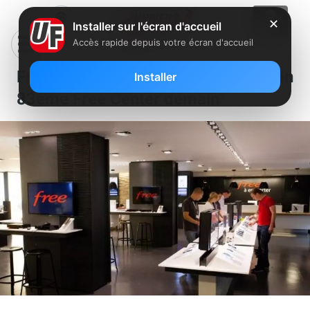
✕
Installer sur l'écran d'accueil
Accès rapide depuis votre écran d'accueil
Free officialise l’ouverture de son
Installer
83ème Free Center demain