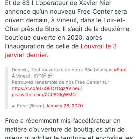
Et de 83 ! L’opérateur de Xavier Niel
annonce qu’un nouveau Free Center sera
ouvert demain, à Vineuil, dans le Loir-et-
Cher près de Blois. Il s’agit de la deuxième
boutique ouverte en 2020, après
l’inauguration de celle de
Louvroil le 3
janvier dernier.
Demain, c’est l’ouverture de notre 83e boutique
#Free
Ã Vineuil ! ðŸ˜ðŸ’ðŸ’
Retrouvez l’ensemble de nos Free Center sur
https://t.co/eLuGECzOgz
#Vineuil
pic.twitter.com/0C08GIgWMO
Free (@free)
January 28, 2020
Free a récemment mis l’accélérateur en
matière d’ouverture de boutiques afin de
mieux quadriller le territoire et enchaîne les