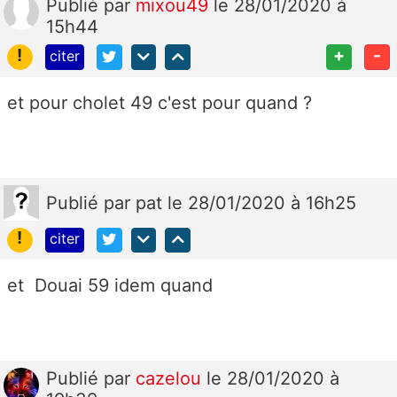
Publié
par
mixou49
le 28/01/2020 à
15h44
!
+
-
citer
et pour cholet 49 c'est pour quand ?
Publié
par
pat
le 28/01/2020 à 16h25
!
citer
et Douai 59 idem quand
Publié
par
cazelou
le 28/01/2020 à