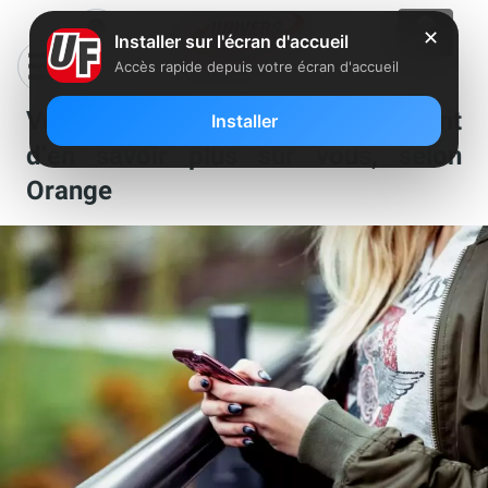
✕
Installer sur l'écran d'accueil
Accès rapide depuis votre écran d'accueil
Vos connexions 3G/4G permettent
Installer
d’en savoir plus sur vous, selon
Orange