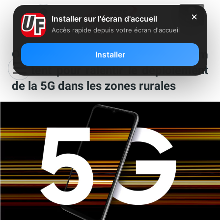
✕
Installer sur l'écran d'accueil
Accès rapide depuis votre écran d'accueil
Orange, SFR et Bouygues Telecom
Installer
militent pour ralentir le déploiement
de la 5G dans les zones rurales