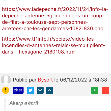
https://www.ladepeche.fr/2022/11/24/info-la-
depeche-antenne-5g-incendiees-un-coup-
de-filet-a-toulouse-sept-personnes-
arretees-par-les-gendarmes-10821830.php
https://www.tf1info.fr/societe/video-les-
incendies-d-antennes-relais-se-multiplient-
dans-l-hexagone-2180108.html
Publié
par
Bysoft
le 06/12/2022 à 18h38
!
+
-
citer
Akarp a écrit