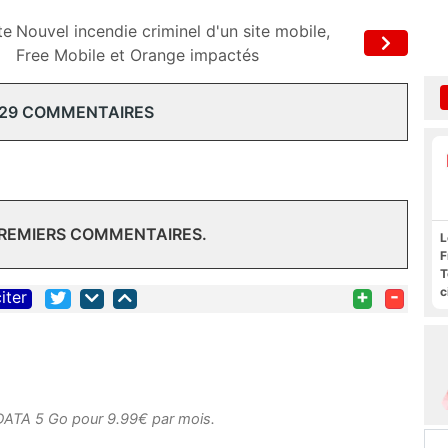
te
Nouvel incendie criminel d'un site mobile,
Free Mobile et Orange impactés
 29 COMMENTAIRES
PREMIERS COMMENTAIRES.
L
F
T
c
+
-
iter
l
s
DATA 5 Go pour 9.99€ par mois.