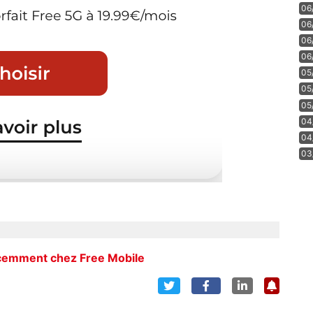
06
06
06
06
05
05
05
04
04
03
écemment chez Free Mobile