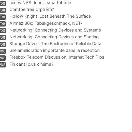
acces NAS depuis smartphone
/08
Comtpe free Orphélin?
/08
Hollow Knight  Lost Beneath The Surface
/08
Airmez 80k: Tabakgeschmack, NET-
/08
Technologie und Leistung im
Networking: Connecting Devices and Systems
/08
Networking: Connecting Devices and Sharing
/08
Information
Storage Drives: The Backbone of Reliable Data
/08
Management
une amelioration importante dans la reception
/08
WIFI
Freebox Telecom Discussion, Internet Tech Tips
/08
Communi
Fin canal plus cinéma?
/08