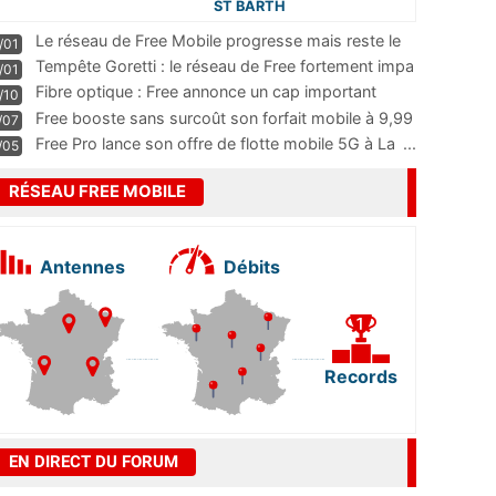
ST BARTH
Le réseau de Free Mobile progresse mais reste le
/01
m
...
Tempête Goretti : le réseau de Free fortement impa
/01
...
Fibre optique : Free annonce un cap important
/10
pass
...
Free booste sans surcoût son forfait mobile à 9,99
/07
...
Free Pro lance son offre de flotte mobile 5G à La
...
/05
RÉSEAU FREE MOBILE
Antennes
Débits
Records
EN DIRECT DU FORUM