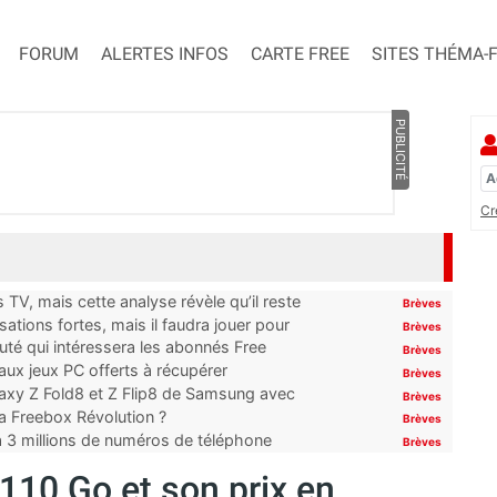
FORUM
ALERTES INFOS
CARTE FREE
SITES THÉMA-
PUBLICITÉ
Cr
TV, mais cette analyse révèle qu’il reste
Brèves
ations fortes, mais il faudra jouer pour
Brèves
uté qui intéressera les abonnés Free
Brèves
x jeux PC offerts à récupérer
Brèves
laxy Z Fold8 et Z Flip8 de Samsung avec
Brèves
 la Freebox Révolution ?
Brèves
’à 3 millions de numéros de téléphone
Brèves
 110 Go et son prix en