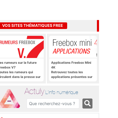
VOS SITES THÉMATIQUES FREE
es rumeurs sur la future
Applications Freebox Mini
reebox V7
4K
outes les rumeurs qui
Retrouvez toutes les
irculent dans la presse sur
applications présentes sur
a future Freebox V7 que
Freebox Mini 4K en un clic
era lancée prochainement
Actuly
L'info numérique