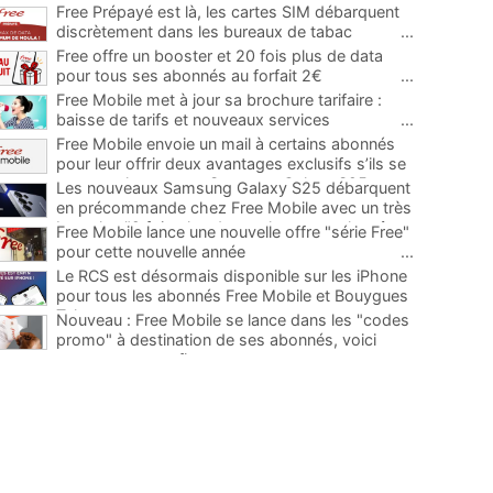
Free Prépayé est là, les cartes SIM débarquent
discrètement dans les bureaux de tabac
...
Free offre un booster et 20 fois plus de data
pour tous ses abonnés au forfait 2€
...
Free Mobile met à jour sa brochure tarifaire :
baisse de tarifs et nouveaux services
...
Free Mobile envoie un mail à certains abonnés
pour leur offrir deux avantages exclusifs s’ils se
ruent sur le nouveau Samsung Galaxy S25
...
Les nouveaux Samsung Galaxy S25 débarquent
en précommande chez Free Mobile avec un très
bon plan "2 fois plus de stockage pour le même
Free Mobile lance une nouvelle offre "série Free"
prix"
...
pour cette nouvelle année
...
Le RCS est désormais disponible sur les iPhone
pour tous les abonnés Free Mobile et Bouygues
Telecom
...
Nouveau : Free Mobile se lance dans les "codes
promo" à destination de ses abonnés, voici
comment en profiter
...