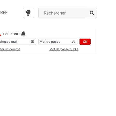
FREE
FREEZONE
OK
éer un compte
Mot de passe oublié