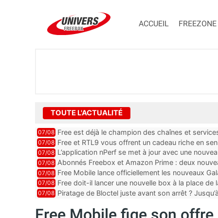
ACCUEIL
FREEZONE
TOUTE L'ACTUALITÉ
Free est déjà le champion des chaînes et services 
07/08
encore au moin...
Free et RTL9 vous offrent un cadeau riche en sens
07/08
l’obtenir
L’application nPerf se met à jour avec une nouvea
07/08
Mobile, Orange, SFR ...
Abonnés Freebox et Amazon Prime : deux nouveau
07/08
Free Mobile lance officiellement les nouveaux Ga
07/08
des promos et des cadeaux
Free doit-il lancer une nouvelle box à la place de
07/08
Piratage de Bloctel juste avant son arrêt ? Jusqu
07/08
auraient fuité
Free Mobile fige son offre