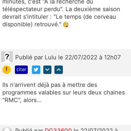
minutes, c'est "A la recherche du
téléspectateur perdu". La deuxième saison
devrait s'intituler : "Le temps (de cerveau
disponible) retrouvé."
Publié
par
Lulu
le 22/07/2022 à 12h07
!
citer
Ils n'arrivent déjà pas à mettre des
programmes valables sur leurs deux chaines
"RMC", alors...
Publié
par
DG33600
le 22/07/2022 à