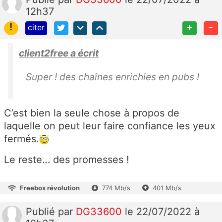
12h37
!
+
-
citer
client2free a écrit
Super ! des chaînes enrichies en pubs !
C’est bien la seule chose à propos de
laquelle on peut leur faire confiance les yeux
fermés.
Le reste… des promesses !
Freebox révolution
774 Mb/s
401 Mb/s
Publié
par
DG33600
le 22/07/2022 à