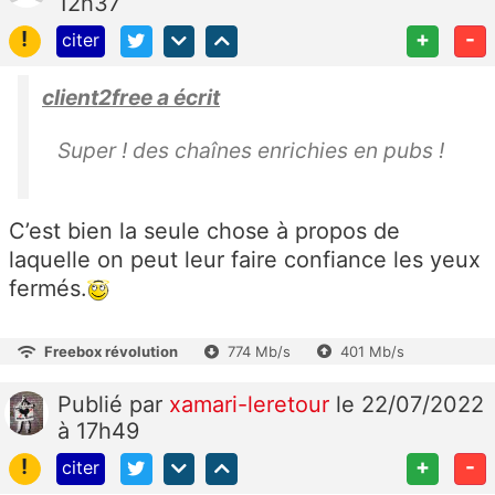
12h37
!
+
-
citer
client2free a écrit
Super ! des chaînes enrichies en pubs !
C’est bien la seule chose à propos de
laquelle on peut leur faire confiance les yeux
fermés.
Freebox révolution
774 Mb/s
401 Mb/s
Publié
par
xamari-leretour
le 22/07/2022
à 17h49
!
+
-
citer