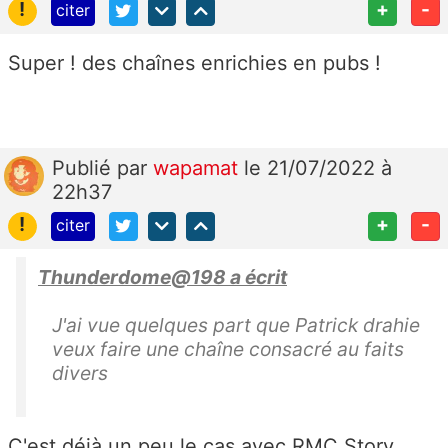
!
+
-
citer
Super ! des chaînes enrichies en pubs !
Publié
par
wapamat
le 21/07/2022 à
22h37
!
+
-
citer
Thunderdome@198 a écrit
J'ai vue quelques part que Patrick drahie
veux faire une chaîne consacré au faits
divers
C'est déjà un peu le cas avec RMC Story