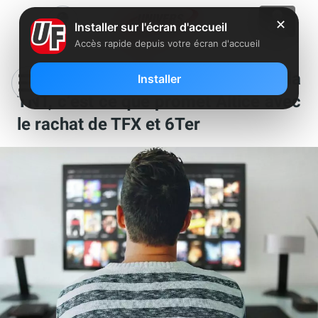
✕
Installer sur l'écran d'accueil
Accès rapide depuis votre écran d'accueil
De nouvelles chaînes enrichies sur la
Installer
TNT, c’est ce que promet Altice avec
le rachat de TFX et 6Ter