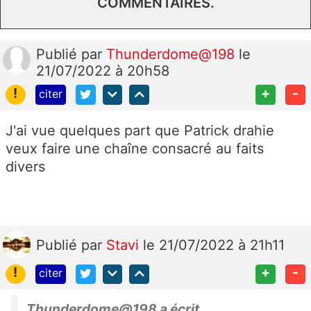
COMMENTAIRES.
Publié
par
Thunderdome@198
le
21/07/2022 à 20h58
!
+
-
citer
J'ai vue quelques part que Patrick drahie
veux faire une chaîne consacré au faits
divers
Publié
par
Stavi
le 21/07/2022 à 21h11
!
+
-
citer
Thunderdome@198 a écrit