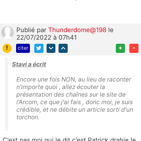
Publié
par
Thunderdome@198
le
22/07/2022 à 07h41
!
+
-
citer
Stavi a écrit
Encore une fois NON, au lieu de raconter
n'importe quoi , allez écouter la
présentation des chaînes sur le site de
l'Arcom, ce que j'ai fais , donc moi, je suis
crédible, et ne débite un article sorti d'un
torchon.
C'est pas moi qui le dit c'est Patrick drahie le