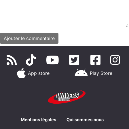
App store
Play Store
Mentions légales
Qui sommes nous