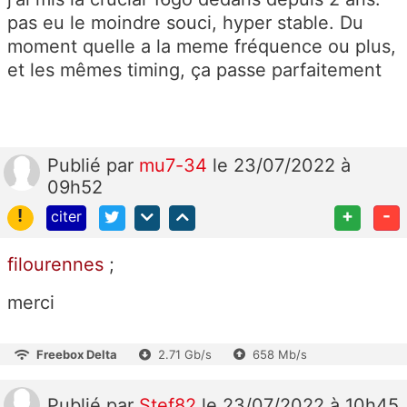
pas eu le moindre souci, hyper stable. Du
moment quelle a la meme fréquence ou plus,
et les mêmes timing, ça passe parfaitement
Publié
par
mu7-34
le 23/07/2022 à
09h52
!
+
-
citer
filourennes
;
merci
Freebox Delta
2.71 Gb/s
658 Mb/s
Publié
par
Stef82
le 23/07/2022 à 10h45