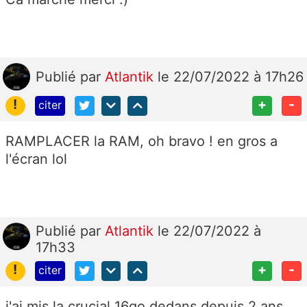
Publié
par
Atlantik
le 22/07/2022 à 17h26
!
+
-
citer
RAMPLACER la RAM, oh bravo ! en gros a
l'écran lol
Publié
par
Atlantik
le 22/07/2022 à
17h33
!
+
-
citer
j'ai mis la crucial 16go dedans depuis 2 ans.