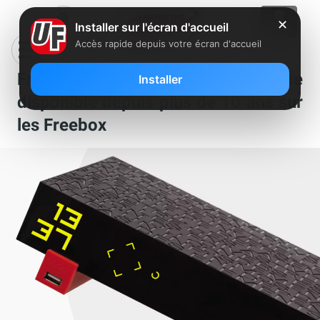
✕
Installer sur l'écran d'accueil
Accès rapide depuis votre écran d'accueil
Free annonce la fin d’un service
Installer
disponible depuis plus de 10 ans sur
les Freebox