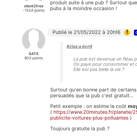
produit suite à une pub ? Surtout q
client2free
pubs à la moindre occasion !
-1534 points
!
Publié le 21/05/2022 à 20h16
Kriss a écrit
SATS
803 points
La pub est devenue un fléau po
On paye pour consommer et on
Elle est pas belle la vie ?
Surtout qu'en bonne part de certains 
persuadés que la pub c'est gratuit...
Petit exemple : on estime le coût
mo
(
https://www.20minutes.fr/planete/
publicite-voitures-plus-polluantes
)
Toujours gratuite la pub ?