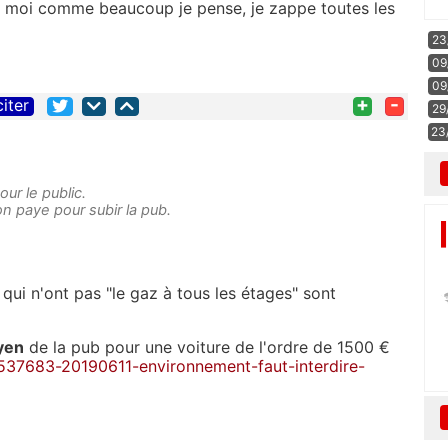
ue moi comme beaucoup je pense, je zappe toutes les
23
09
09
+
-
citer
29
23
ur le public.
 paye pour subir la pub.
qui n'ont pas "le gaz à tous les étages" sont
yen
de la pub pour une voiture de l'ordre de 1500 €
2537683-20190611-environnement-faut-interdire-