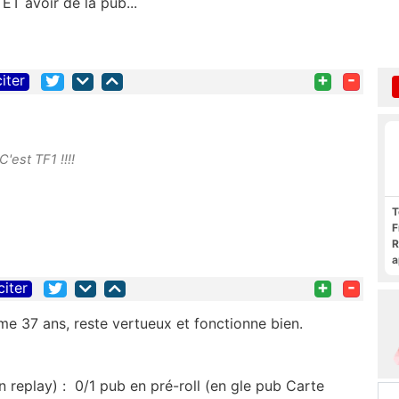
 ET avoir de la pub...
+
-
citer
'est TF1 !!!!
T
F
R
a
F
+
-
citer
c
e 37 ans, reste vertueux et fonctionne bien.
 replay) : 0/1 pub en pré-roll (en gle pub Carte