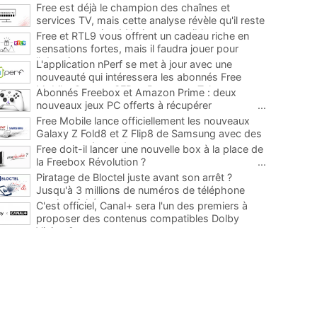
Free est déjà le champion des chaînes et
services TV, mais cette analyse révèle qu'il reste
encore au moins 141 ajouts possibles
...
Free et RTL9 vous offrent un cadeau riche en
sensations fortes, mais il faudra jouer pour
l'obtenir
...
L'application nPerf se met à jour avec une
nouveauté qui intéressera les abonnés Free
Mobile, Orange, SFR et Bouygues Telecom
...
Abonnés Freebox et Amazon Prime : deux
nouveaux jeux PC offerts à récupérer
...
Free Mobile lance officiellement les nouveaux
Galaxy Z Fold8 et Z Flip8 de Samsung avec des
promos et des cadeaux
...
Free doit-il lancer une nouvelle box à la place de
la Freebox Révolution ?
...
Piratage de Bloctel juste avant son arrêt ?
Jusqu'à 3 millions de numéros de téléphone
auraient fuité
...
C'est officiel, Canal+ sera l'un des premiers à
proposer des contenus compatibles Dolby
Vision 2
...