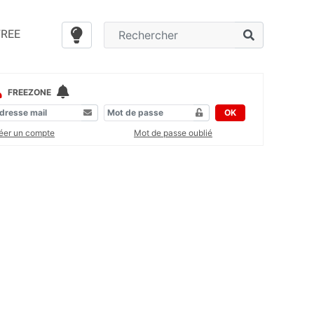
FREE
FREEZONE
OK
éer un compte
Mot de passe oublié