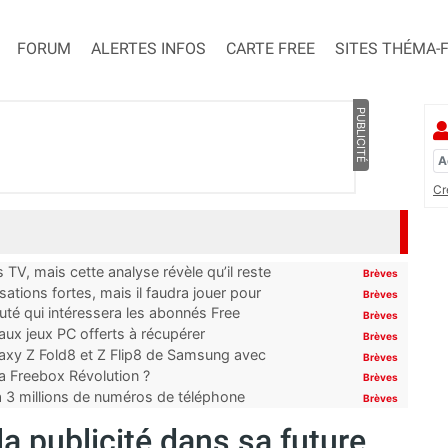
FORUM
ALERTES INFOS
CARTE FREE
SITES THÉMA-
PUBLICITÉ
Cr
TV, mais cette analyse révèle qu’il reste
Brèves
ations fortes, mais il faudra jouer pour
Brèves
uté qui intéressera les abonnés Free
Brèves
x jeux PC offerts à récupérer
Brèves
laxy Z Fold8 et Z Flip8 de Samsung avec
Brèves
 la Freebox Révolution ?
Brèves
’à 3 millions de numéros de téléphone
Brèves
la publicité dans sa future