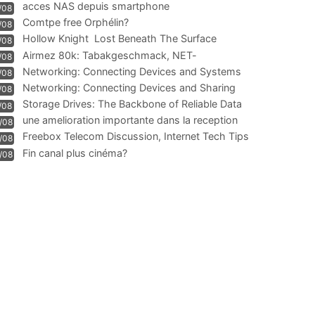
acces NAS depuis smartphone
/08
Comtpe free Orphélin?
/08
Hollow Knight  Lost Beneath The Surface
/08
Airmez 80k: Tabakgeschmack, NET-
/08
Technologie und Leistung im
Networking: Connecting Devices and Systems
/08
Networking: Connecting Devices and Sharing
/08
Information
Storage Drives: The Backbone of Reliable Data
/08
Management
une amelioration importante dans la reception
/08
WIFI
Freebox Telecom Discussion, Internet Tech Tips
/08
Communi
Fin canal plus cinéma?
/08