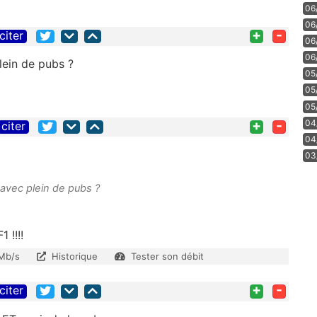
06
06
+
-
citer
06
06
lein de pubs ?
05
05
05
+
-
04
citer
04
03
 avec plein de pubs ?
 !!!!
 Mb/s
Historique
Tester son débit
+
-
citer