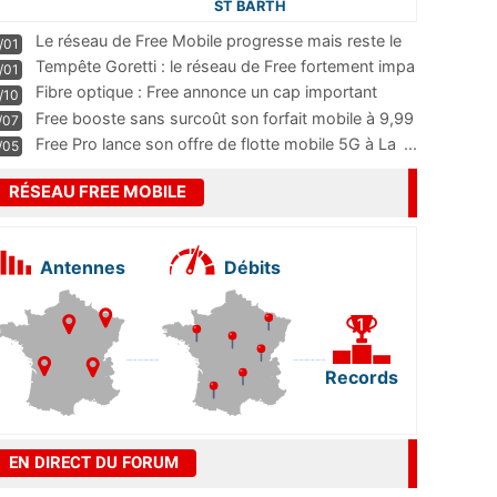
ST BARTH
Le réseau de Free Mobile progresse mais reste le
/01
m
...
Tempête Goretti : le réseau de Free fortement impa
/01
...
Fibre optique : Free annonce un cap important
/10
pass
...
Free booste sans surcoût son forfait mobile à 9,99
/07
...
Free Pro lance son offre de flotte mobile 5G à La
...
/05
RÉSEAU FREE MOBILE
Antennes
Débits
Records
EN DIRECT DU FORUM