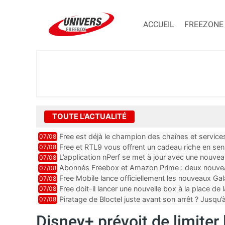
ACCUEIL
FREEZONE
TOUTE L'ACTUALITÉ
Free est déjà le champion des chaînes et services 
07/08
encore au moin...
Free et RTL9 vous offrent un cadeau riche en sens
07/08
l’obtenir
L’application nPerf se met à jour avec une nouvea
07/08
Mobile, Orange, SFR ...
Abonnés Freebox et Amazon Prime : deux nouveau
07/08
Free Mobile lance officiellement les nouveaux Ga
07/08
des promos et des cadeaux
Free doit-il lancer une nouvelle box à la place de
07/08
Piratage de Bloctel juste avant son arrêt ? Jusqu
07/08
auraient fuité
Disney+ prévoit de limiter 