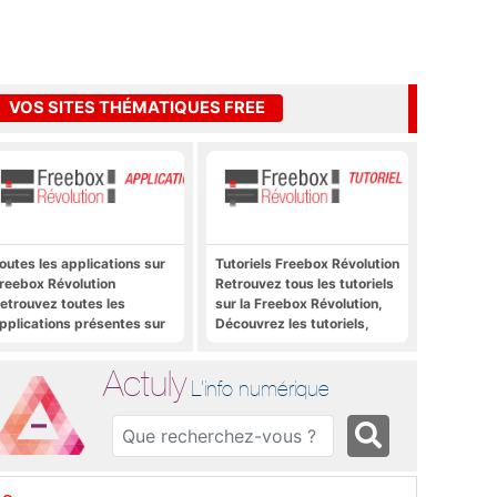
VOS SITES THÉMATIQUES FREE
outes les applications sur
Tutoriels Freebox Révolution
reebox Révolution
Retrouvez tous les tutoriels
etrouvez toutes les
sur la Freebox Révolution,
pplications présentes sur
Découvrez les tutoriels,
reebox Révolution en un
trucs et astuces pour la
lic
Freebox Révolution,
Actuly
Freebox Server, Freebox
L'info numérique
Player