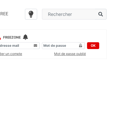
FREE
FREEZONE
OK
éer un compte
Mot de passe oublié