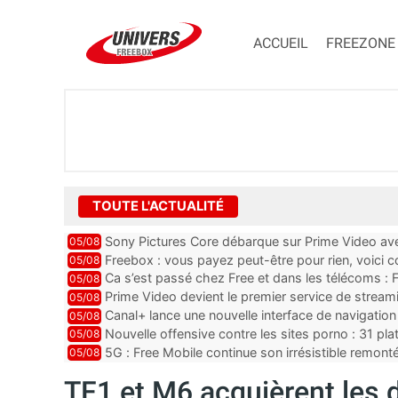
ACCUEIL
FREEZONE
TOUTE L'ACTUALITÉ
Sony Pictures Core débarque sur Prime Video avec
05/08
Freebox : vous payez peut-être pour rien, voici
05/08
abonnements TV oubliés
Ca s’est passé chez Free et dans les télécoms : F
05/08
pointe le bout de...
Prime Video devient le premier service de strea
05/08
ce lancement
Canal+ lance une nouvelle interface de navigation
05/08
Nouvelle offensive contre les sites porno : 31 pl
05/08
par Orange, Free, SF...
5G : Free Mobile continue son irrésistible remon
05/08
plus que jamais sous pr...
TF1 et M6 acquièrent les d