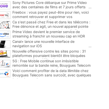
Sony Pictures Core débarque sur Prime Video
avec des centaines de films et 7 jours offerts
...
Freebox : vous payez peut-être pour rien, voici
comment retrouver et supprimer vos
abonnements TV oubliés
...
Ca s'est passé chez Free et dans les télécoms :
Free dénonce et agit, un nouvel appareil pointe
le bout de son nez chez des abonnés Freebox...
Prime Video devient le premier service de
...
streaming à franchir un nouveau cap en HDR
avec ce lancement
...
Canal+ lance une nouvelle interface de
navigation sur iOS
...
Nouvelle offensive contre les sites porno : 31
plateformes pourraient bientôt être bloquées
par Orange, Free, SFR et Bouygues
...
5G : Free Mobile continue son irrésistible
remontée sur la bande reine, Bouygues Telecom
plus que jamais sous pression
...
Voici comment profiter de la data illimitée chez
Bouygues Telecom sans surcoût, avec quelques
limites à connaître
...