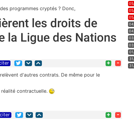
05
s des programmes cryptés ? Donc,
05
05
èrent les droits de
04
04
e la Ligue des Nations
03
03
01
31
+
-
citer
31
) relèvent d'autres contrats. De même pour le
réalité contractuelle.
+
-
citer