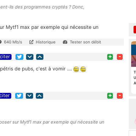
sent-ils des programmes cryptés ? Donc,
 sur Mytf1 max par exemple qui nécessite un
640 Mb/s
Historique
Tester son débit
+
-
citer
pétris de pubs, c'est à vomir ....
T
U
A
+
-
citer
roposer sur Mytf1 max par exemple qui nécessite un