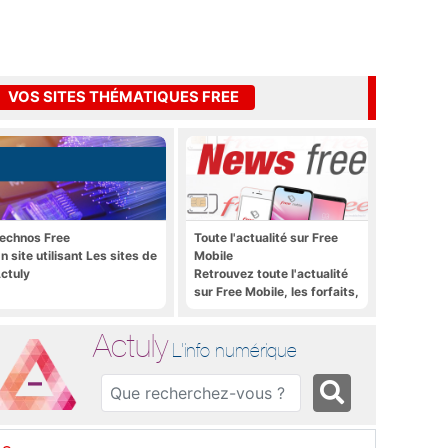
VOS SITES THÉMATIQUES FREE
echnos Free
Toute l'actualité sur Free
n site utilisant Les sites de
Mobile
ctuly
Retrouvez toute l'actualité
sur Free Mobile, les forfaits,
le déploiement 4G, 5G, les
promos, les nouveautés et
Actuly
bien plus encore
L'info numérique