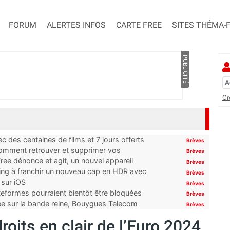
FORUM
ALERTES INFOS
CARTE FREE
SITES THÉMA-
PUBLICITÉ
Cr
 des centaines de films et 7 jours offerts
Brèves
 comment retrouver et supprimer vos
Brèves
ree dénonce et agit, un nouvel appareil
Brèves
ming à franchir un nouveau cap en HDR avec
Brèves
 sur iOS
Brèves
ateformes pourraient bientôt être bloquées
Brèves
tée sur la bande reine, Bouygues Telecom
Brèves
roits en clair de l’Euro 2024