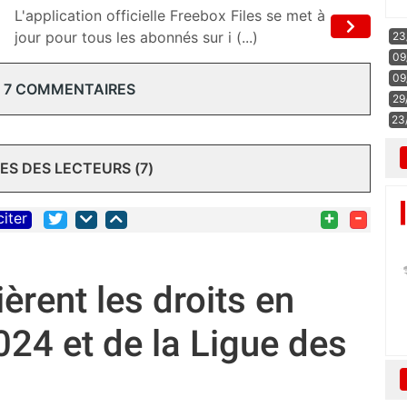
L'application officielle Freebox Files se met à
jour pour tous les abonnés sur i (...)
23
09
09
 7 COMMENTAIRES
29
23
S DES LECTEURS (7)
+
-
citer
èrent les droits en
2024 et de la Ligue des