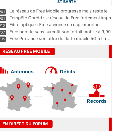
ST BARTH
Le réseau de Free Mobile progresse mais reste le
/01
m
...
Tempête Goretti : le réseau de Free fortement impa
/01
...
Fibre optique : Free annonce un cap important
/10
pass
...
Free booste sans surcoût son forfait mobile à 9,99
/07
...
Free Pro lance son offre de flotte mobile 5G à La
...
/05
RÉSEAU FREE MOBILE
Antennes
Débits
Records
EN DIRECT DU FORUM