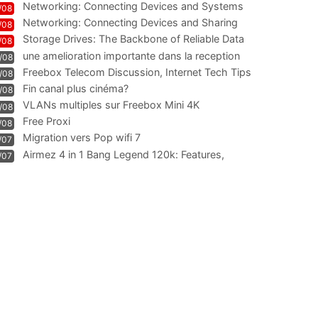
Networking: Connecting Devices and Systems
/08
Networking: Connecting Devices and Sharing
/08
Information
Storage Drives: The Backbone of Reliable Data
/08
Management
une amelioration importante dans la reception
/08
WIFI
Freebox Telecom Discussion, Internet Tech Tips
/08
Communi
Fin canal plus cinéma?
/08
VLANs multiples sur Freebox Mini 4K
/08
Free Proxi
/08
Migration vers Pop wifi 7
/07
Airmez 4 in 1 Bang Legend 120k: Features,
/07
Geschmack