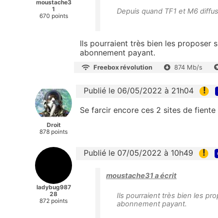
moustache3
1
Depuis quand TF1 et M6 diffu
670 points
Ils pourraient très bien les proposer
abonnement payant.
Freebox révolution
874 Mb/s
!
Publié le 06/05/2022 à 21h04
Se farcir encore ces 2 sites de fiente 
Droit
878 points
!
Publié le 07/05/2022 à 10h49
moustache31 a écrit
ladybug987
28
Ils pourraient très bien les p
872 points
abonnement payant.